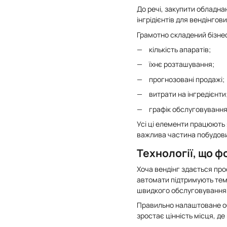
До речі, закупити обладна
інгрідієнтів для вендінго
Грамотно складений бізне
кількість апаратів;
їхнє розташування;
прогнозовані продажі;
витрати на інгредієнти
графік обслуговування
Усі ці елементи працюють 
важлива частина побудови
Технології, що ф
Хоча вендінг здається прос
автомати підтримують темп
швидкого обслуговування
Правильно налаштоване обл
зростає цінність місця, де