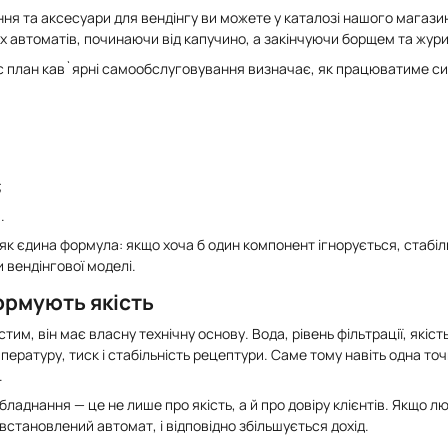
ння та аксесуари для вендінгу ви можете у каталозі нашого магази
вих автоматів, починаючи від капучино, а закінчуючи борщем та жур
с план кав`ярні самообслуговування визначає, як працюватиме си
;
.
як єдина формула: якщо хоча б один компонент ігнорується, стабіл
 вендінгової моделі.
ормують якість
тим, він має власну технічну основу. Вода, рівень фільтрації, якіс
ературу, тиск і стабільність рецептури. Саме тому навіть одна то
.
аднання — це не лише про якість, а й про довіру клієнтів. Якщо л
 встановлений автомат, і відповідно збільшується дохід.