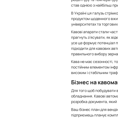
став однією з найбільш пр
В Україні ця галузь стрімк
продуктом щоденного вжитк
університетах та торгових
Кавові апарати стали част
прагнуть з’ясувати, як від
усе це формує потенціал п
підходити для кавових авт
правильного вибору зерна
Кава не має сезонності, 
постійним елементом інфр
високим і стабільним трафі
Бізнес на кавома
Для того щоб побудувати в
обладнання. Кавові автома
розробка документа, який 
Ваш бізнес план для вендін
підприємець планує компле