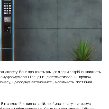
о ландшафту. Вони працюють там, де людям потрібна швидкість,
стішому формулюванні вендінг це автоматизований продаж
знесу, що поєднує автономність, мобільність і постійний
 Він самостійно видає напій, приймає оплату, підтримує
ий формат обслуговування. Саме тому вендинговий бізнес