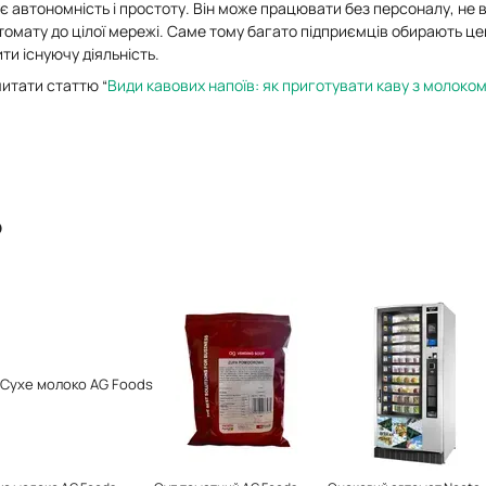
ує автономність і простоту. Він може працювати без персоналу, н
томату до цілої мережі. Саме тому багато підприємців обирають цей
и існуючу діяльність.
итати статтю “
Види кавових напоїв: як приготувати каву з молоко
о