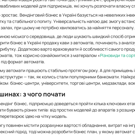
ивабливих моделей для підприємців, які хочуть розпочати власну с
о зростає. Вендінговий бізнес в Україні базується на невеликих ін
у та стабільного попиту. Універсальність напою дає змогу встано
 залах, при цьому не потрібно хвилюватись за найняття персоналу.
иною міського середовища, де люди шукають швидкий спосіб отримат
крити бізнес в Україні продажу кави з автоматів, починають з аналіз
рибутку. Додатково варто враховувати й особливості самого продук
оматів, тож корисно ознайомитися з матеріалом «
Різновиди та сорт
 під формат автоматів.
тому автомати працюють стабільно протягом року. А для приміщень
аструктури — так, як колись стали популярними банкомати. Найкр
ком: бізнес-центри, університети, торгові центри, медзаклади, вокз
шинах: з чого почати
ендінг бізнес, підприємцю доведеться пройти кілька ключових ета
ти бувають різних типів: від простих моделей до апаратів з розши
перетворює ідею на чітку модель.
гу повинен містити розрахунки вартості обладнання, витрат на інгр
ксний підхід, тоді можна розробити бізнес план, у якому автомат с