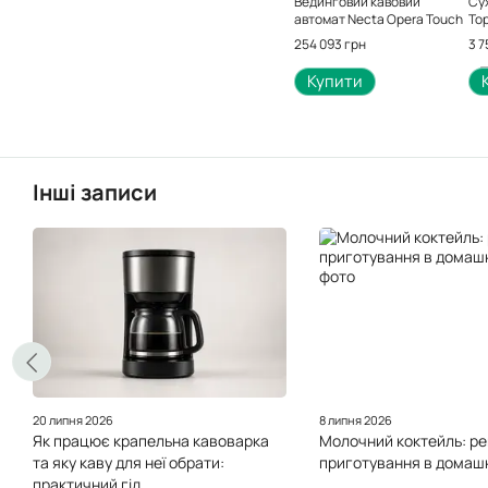
Вединговий кавовий
Су
автомат Necta Opera Touch
Top
254 093 грн
3 7
Купити
Інші записи
20 липня 2026
8 липня 2026
Як працює крапельна кавоварка
Молочний коктейль: р
та яку каву для неї обрати:
приготування в домашн
практичний гід