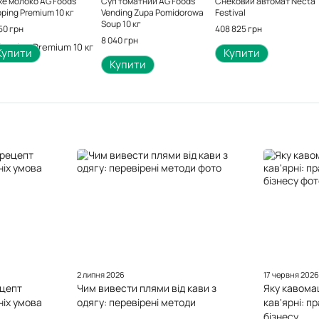
хе молоко AG Foods
Суп томатний AG Foods
Снековий автомат Necta
ping Premium 10 кг
Vending Zupa Pomidorowa
Festival
Soup 10 кг
50 грн
408 825 грн
8 040 грн
Купити
Купити
Купити
2 липня 2026
17 червня 202
ецепт
Чим вивести плями від кави з
Яку кавома
іх умова
одягу: перевірені методи
кав'ярні: п
бізнесу