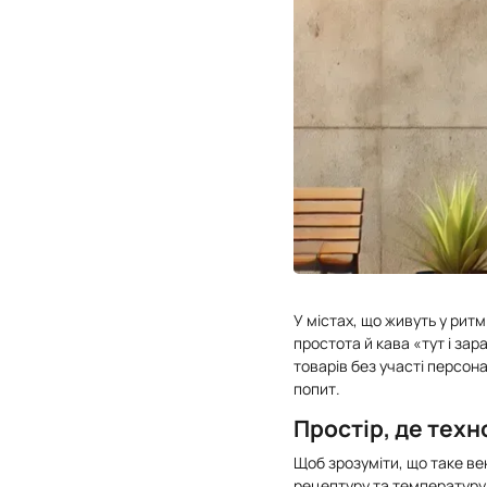
У містах, що живуть у рит
простота й кава «тут і за
товарів без участі персон
попит.
Простір, де тех
Щоб зрозуміти, що таке ве
рецептуру та температуру