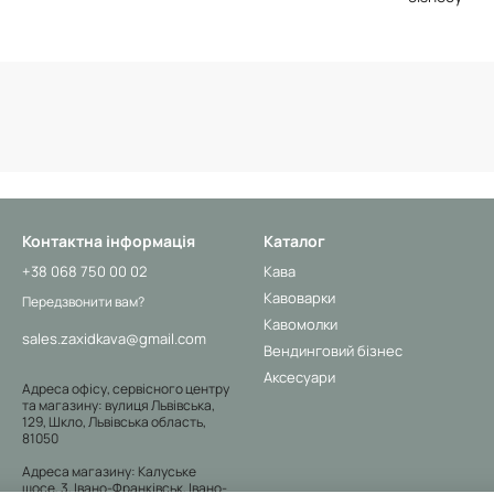
Контактна інформація
Каталог
+38 068 750 00 02
Кава
Кавоварки
Передзвонити вам?
Кавомолки
sales.zaxidkava@gmail.com
Вендинговий бізнес
Аксесуари
Адреса офісу, сервісного центру
та магазину: вулиця Львівська,
129, Шкло, Львівська область,
81050
Адреса магазину: Калуське
шосе, 3, Івано-Франківськ, Івано-