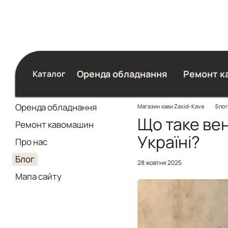
Перейти до основного контенту
Оренда обладнання
Ремонт к
Каталог
Блог
Оренда обладнання
Магазин кави Zaxid-Kava
Блог
Що таке вен
Ремонт кавомашин
Україні?
Про нас
Блог
28 жовтня 2025
Мапа сайту