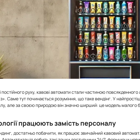
мі постійного руху, кавові автомати стали частиною повсякденног
раз». Саме тут починається розуміння, що таке вендінг. У найпро
алу, але за своєю природою він значно ширший: це модель малого бі
нології працюють замість персоналу
ндинг, достатньо побачити, як працює звичайний кавовий автомат.
. Автоматизація робить такі точки доступними 24/7, формуючи нов