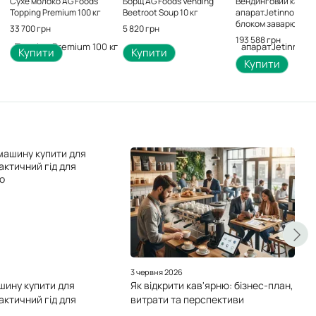
Сухе молоко AG Foods
Борщ AG Foods Vending
Вендинговий кавов
Topping Premium 100 кг
Beetroot Soup 10 кг
апаратJetinno JL300
блоком заварюванн
33 700 грн
5 820 грн
листового чаю)
193 588 грн
Купити
Купити
Купити
6
3 червня 2026
шину купити для
Як відкрити кав'ярню: бізнес-план,
рактичний гід для
витрати та перспективи