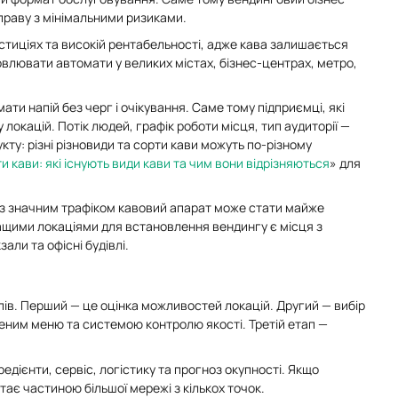
праву з мінімальними ризиками.
вестиціях та високій рентабельності, адже кава залишається
влювати автомати у великих містах, бізнес-центрах, метро,
и напій без черг і очікування. Саме тому підприємці, які
у локацій. Потік людей, графік роботи місця, тип аудиторії —
ту: різні різновиди та сорти кави можуть по-різному
и кави: які існують види кави та чим вони відрізняються
» для
 із значним трафіком кавовий апарат може стати майже
ащими локаціями для встановлення вендингу є місця з
али та офісні будівлі.
пів. Перший — це оцінка можливостей локацій. Другий — вибір
реним меню та системою контролю якості. Третій етап —
едієнти, сервіс, логістику та прогноз окупності. Якщо
тає частиною більшої мережі з кількох точок.