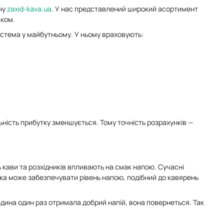
ну
zaxid-kava.ua
. У нас представлений широкий асортимент
иком.
стема у майбутньому. У ньому враховують:
ьність прибутку зменшується. Тому точність розрахунків —
ть кави та розхідників впливають на смак напою. Сучасні
чка може забезпечувати рівень напою, подібний до кавярень
юдина один раз отримала добрий напій, вона повернеться. Так