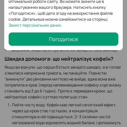
сигналізувати про небезпеку.
оптимальної роботи сайту. Ви можете змінити це в
налаштуваннях вашого браузера. Натисніть кнопку
Симптоми кавового овердозу помітити легко:
«Погодитися», щоб дати згоду на використання файлів
Прискорене серцебиття (тахікардія);
cookie. Детальніше можна ознайомитися на сторінці
Внутрішня тривожність, метушливість і дратівливість;
Захист персональних даних
.
Тремор (тремтіння) рук;
Погодитися
Холодний піт або, навпаки, відчуття жару;
Безсоння, якщо напій був випитий занадто пізно ввечері.
Швидка допомога: що нейтралізує кофеїн?
Якщо ви відчули, що серце б'ється занадто швидко, а в голові
з'явилася неприємна тривога, не панікуйте. Повністю
"вимкнути" дію речовини миттєво не вийде, адже вона вже
потрапила в кров (період напіввиведення кофеїну з організму
становить від 3 до 6 годин). Проте є перевірені кроки, що
нейтралізує кофеїн і суттєво полегшує стан:
Пийте чисту воду. Кофеїн має легкий сечогінний ефект,
через що кров стає густішою, а концентрація
стимулятора в ній підвищується. 2–3 склянки чистої
негазованої води відновлять водний баланс і допоможуть