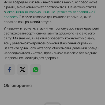
Якщо всередині системи накопичився накип, еспресо може
гірчити, а смаковий букет спотвориться. Саме тому стаття
“
Декальцинація кавомашини: що це таке та як правильно її
провести?
” є обов'язковою для кожного кавомана, який
поважає свій ранковий ритуал.
У нашому інтернет-магазині ми пропонуємо лише перевірені,
сертифіковані сорти свіжої кави та добірного чаю з усього
світу. Ми знаємо, як важливо зберегти кожну нотку смаку,
тому ретельно контролюємо умови зберігання сировини.
Завітайте до нашого каталогу, оберіть свій ідеальний бленд і
насолоджуйтеся чистою, правильною енергією без жодних
неприємних наслідків для здоров'я!
Обговорення