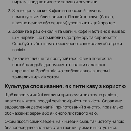
ниркам швидше вивести залишки речовини.
З'їжте щось легке. Кофеїн на порожній шлунок
всмоктується блискавично. Легкий перекус (банан,
вівсяне печиво або сендвіч) уповільнить цей процес.
Додайте в раціон калій та магній. Кофеїн активно вимиває
ці мінерали, що призводить до тремору та серцебиття.
Спробуйте з'їсти шматочок чорного шоколаду або трохи
горіхів.
Дихайте глибше та прогуляйтеся. Свіже повітря та
спокійна ходьба допоможуть спалити надлишок
адреналіну. Зробіть кілька глибоких вдохів носом і
тривалих видихів ротом.
Культура споживання: як пити каву з користю
Щоб кавові чи чайні хвилини приносили виключно радість,
варто пам'ятати про дві речі: помірність та якість. Справжнє
задоволення дарує напій, приготований з чистих, правильно
обсмажених зерен або якісного листового чаю.
Окрім якості самих зерен, на кінцевий смак та чистоту напою
безпосередньо впливає стан техніки, у якій він готується.