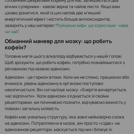
Головними джерелами кофеїну для нас залишаються два
вічних суперники - кавові зерна та чайне листя. Якщо вам
цікаво дізнатися, який із цих напоїв дає м'якший
енергетичний ефект і містить більше антиоксидантів,
зазирніть у наш матеріал “
Руйнуємо міфи: що корисніше - кава
чи чай
”.
Обманний маневр для мозку: що робить
кофеїн?
Головна магія цього алкалоїду відбувається у нашій голові.
Щоб зрозуміти, що робить кофеїн, потрібно познайомитися з
речовиною під назвою аденозин.
Аденозин - це гормон втоми. Коли ми не спимо, працюємо або
вчимося, рівень аденозину в організмі поступово
накопичується. Він сигналізує мозку: «Енергія вичерпується,
час відпочити». Коли аденозин з'єднується зі своїми
рецепторами, ми починаємо позіхати, відчуваємо важкість у
повіках і загальну млявість.
Кофеїн має унікальну структуру, яка зовні неймовірно схожа
на аденозин. Потрапляючи в мозок, він просто «сідає» на
аденозинові рецептори, маскується під них і блокує їх.