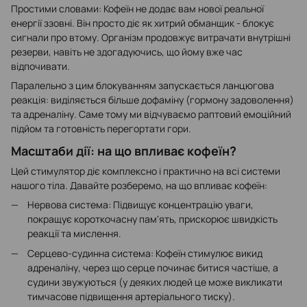
Простими словами: Кофеїн не додає вам нової реальної
енергії ззовні. Він просто діє як хитрий обманщик - блокує
сигнали про втому. Організм продовжує витрачати внутрішні
резерви, навіть не здогадуючись, що йому вже час
відпочивати.
Паралельно з цим блокуванням запускається ланцюгова
реакція: виділяється більше дофаміну (гормону задоволення)
та адреналіну. Саме тому ми відчуваємо раптовий емоційний
підйом та готовність перегортати гори.
Масштаби дії: на що впливає кофеїн?
Цей стимулятор діє комплексно і практично на всі системи
нашого тіла. Давайте розберемо, на що впливає кофеїн:
Нервова система: Підвищує концентрацію уваги,
покращує короткочасну пам'ять, прискорює швидкість
реакції та мислення.
Серцево-судинна система: Кофеїн стимулює викид
адреналіну, через що серце починає битися частіше, а
судини звужуються (у деяких людей це може викликати
тимчасове підвищення артеріального тиску).