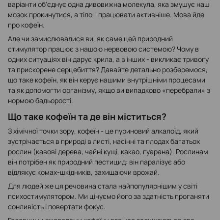
варіанти об'єднує одна дивовижна молекула, яка змушує наш
мозок прокинутися, а тіло - працювати активніше. Мова йде
про кофеїн.
Але чи замислювалися ви, як саме цей природний
стимулятор працює з нашою нервовою системою? Чому в
одних ситуаціях він дарує крила, а в інших - викликає тривогу
та прискорене серцебиття? Давайте детально розберемося,
що таке кофеїн, як він керує нашими внутрішніми процесами
та як допомогти організму, якщо ви випадково «перебрали» з
нормою бадьорості.
Що таке кофеїн та де він міститься?
З хімічної точки зору, кофеїн - це пуриновий алкалоїд, який
зустрічається в природі в листі, насінні та плодах багатьох
рослин (кавові дерева, чайні кущі, какао, гуарана). Рослинам
він потрібен як природний пестицид: він паралізує або
відлякує комах-шкідників, захищаючи врожай.
Для людей же ця речовина стала найпопулярнішим у світі
психостимулятором. Ми цінуємо його за здатність проганяти
сонливість і повертати фокус.