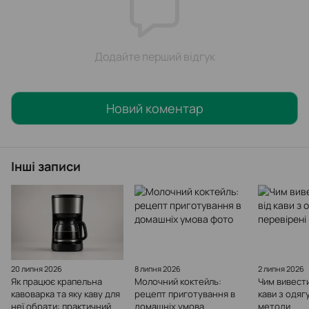
Додайте перший відгук
Новий коментар
Інші записи
20 липня 2026
8 липня 2026
2 липня 2026
Як працює крапельна
Молочний коктейль:
Чим вивести
кавоварка та яку каву для
рецепт приготування в
кави з одяг
неї обрати: практичний
домашніх умова
методи