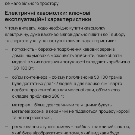
де мало вільного простору.
Електричні кавомолки: ключові
експлуатаційні характеристики
У тому випадку, якщо необхідно купити кавомолку
електричну, дуже важливо відповідально підійти до її вибору
та звертати увагу на наступні ключові характеристики:
потужність – бережне подрібнення кавових зерен в
домашніх умовах є можливість здійснити, якщо обрати
моделі, в яких показники потужності складають приблизно
160-180 Вт;
об’єм контейнера – об’єму приблизно на 50-100 грамів
буде достатньо для 1-2 людей, а для великої сім’ї варто
подбати про контейнер для меленої кави, об’єм якого
складає приблизно 200 г;
матеріал – більш довговічними та міцними будуть
металеві жорна, а керамічні не піддаються процесу корозії
та не нагріваються;
регулювання ступені помелу – найбільш важливий фактор,
який буде відображатися на тому, який вид кави буде