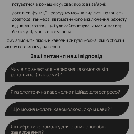
готуватися в домашніх умовах або ж в кав’ярні;
додаткові функції – серед них можна виділити наявність
дозатора, таймера, автоматичного відключення, захисту
від перегрівання, що буде забезпечувати максимальну
безпеку під час застосування.
Тому здійснити якісний кавовий ритуал можна, якщо обрати
якісну кавомолку для зерен.
Ваші питання наші відповіді
Чим відрізняється жерновна кавомолка від
ротаційної (з лезами)?
"Жерновна кавомолка подрібнює зерна між двома
Яка електрична кавомолка підійде для еспресо?
поверхнями, забезпечуючи рівномірний
контрольований помел. Ротаційна (ножева) — працює
Для еспресо потрібна тонкий і стабільний помел. У
як блендер, підходить для грубого помелу, але менш
"Що можна молоти кавомолкою, окрім кави? "
нашому магазині представлені жернові кавомолки з
точна. Жернові моделі кращі для якісного еспресо та
мікрорегулюванням помелу, які ідеально підходять для
альтернативи."
"Хоча кавомолка створена для кавових зерен, деякі
еспресо-машин
Як вибрати кавомолку для різних способів
використовують її для: прянощів (перець, кориця,
заварювання?