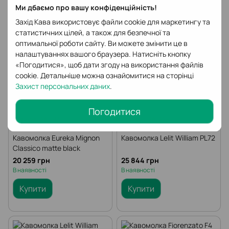
Ми дбаємо про вашу конфіденційність!
Захід Кава використовує файли cookie для маркетингу та
статистичних цілей, а також для безпечної та
оптимальної роботи сайту. Ви можете змінити це в
налаштуваннях вашого браузера. Натисніть кнопку
«Погодитися», щоб дати згоду на використання файлів
cookie. Детальніше можна ознайомитися на сторінці
Захист персональних даних
.
Погодитися
Артикул: 287197
Артикул: 287225
Eureka
Lelit
Кавомолка Eureka Mignon
Кавомолка Lelit William PL72
Classico matte black
20 259 грн
25 844 грн
В наявності
В наявності
Купити
Купити