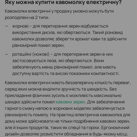
Яку можна купити кавомолку електричну?
Кавомолки електричні у продажу умовно можуть бути
розподілені на 2 типи:
жорнові – для перетирання зерен відбувається
використання дисків, які обертаються. Такий різновид
кавомолки дозволяє зберегти аромат кави та здійснити
рівномірний помел зерен;
ротаційні (ножові) – для перетирання зерен в них
застосовуються леза, які обертаються. Вони
забезпечують менш рівномірний помел, але мають
доступну вартість та високі показники компактності.
Кавомолки електричні мають беззаперечну кількість переваг,
серед яких можна виділити зручність та швидкість. Без
прикладання фізичних зусиль є можливість максимально
швидко здійснити помел
кавових зерен
. Для забезпечення
гарного смаку напою в жорнових моделях забезпечується
рівномірність помелу. На практиці електрична кавомолка для
дому може здійснювати не тільки подрібнення кавових зерен,
але й інших продуктів, таких як спеції та горіхи. Ергономічний
дизайн дозволяє розмістити обладнання в будь-якому місці,