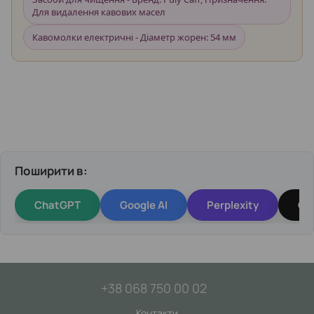
Для видалення кавових масел
Кавомолки електричні - Діаметр жорен: 54 мм
Поширити в:
ChatGPT
Google AI
Perplexity
Gr
+38 068 750 00 02
Контакти