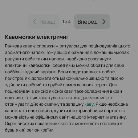
Назад
Вперед
1
з 4
Кавомолки електричні
Ранкова кава є справжнім ритуалом для поціновувачів цього
ароматного напою. Тому якщо є бажання в домашніх умовах
радувати себе таким напоєм, необхідно розглянути
електричні кавомолки, серед яких можна обрати для себе
найбільш вдалий варіант. Вони представляють собою
пристрої, які допомагають максимально швидко та якісно
здійснити дрібний та грубий помел кавових зерен. Для
поціновувачів дійсно якісної кави таке обладнання вкрай
важливо, так як така кухонна техніка дає можливість
отримувати дійсно смачну та запашну
каву
. Якщо необхідна
кавомолка електрична, купити її по привабливій вартості є
можливість на офіційному сайті нашого інтернет-магазину.
Окрім високих показників якості є можливість доставки в
будь-який регіон країни.