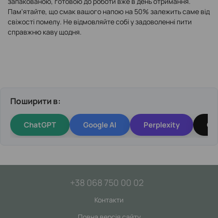
запакованою, готовою до роботи вже в день отримання.
Пам'ятайте, що смак вашого напою на 50% залежить саме від
свіжості помелу. Не відмовляйте собі у задоволенні пити
справжню каву щодня.
Поширити в:
ChatGPT
Google AI
Perplexity
Gr
+38 068 750 00 02
Контакти
Повна версія сайту