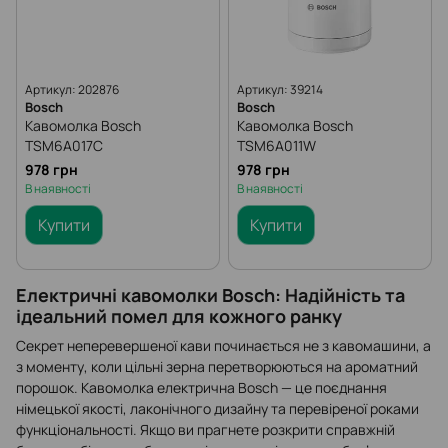
Артикул: 202876
Артикул: 39214
Bosch
Bosch
Кавомолка Bosch
Кавомолка Bosch
TSM6A017C
TSM6A011W
978 грн
978 грн
В наявності
В наявності
Купити
Купити
Електричні кавомолки Bosch: Надійність та
ідеальний помел для кожного ранку
Секрет неперевершеної кави починається не з кавомашини, а
з моменту, коли цільні зерна перетворюються на ароматний
порошок. Кавомолка електрична Bosch — це поєднання
німецької якості, лаконічного дизайну та перевіреної роками
функціональності. Якщо ви прагнете розкрити справжній