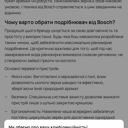
букет арабіки чи робусти, свіжозмелені зерна є обов’язковою
умовою, і техніка від Bosch справляється з цим завданням на
відмінно.
Чому варто обрати подрібнювач від Bosch?
Продукція цього бренду цінується за свою довговічність та
простоту у використанні. Будь-яка бош кавомолка розроблена
таким чином, щоб забезпечити максимально рівномірне
подрібнення. Це критично важливо для того, щоб під час
заварювання вода рівномірно вимивала смакові речовини, не
створюючи зайвої гіркоти чи кислоти.
Основні переваги пристроїв:
Якісні ножі: Виготовлені з нержавіючої сталі, вони
дозволяють молоти зерна швидко та ефективно,
зберігаючи їхній природний аромат.
Безпека: Спеціальна система захисту дозволяє вмикати
пристрій лише з щільно закритою кришкою.
Ергономічність: Нахилена чаша всередині забезпечує
постійну циркуляцію зерен для досягнення однорідної
фракції.
Ми дбаємо про вашу конфіденційність!