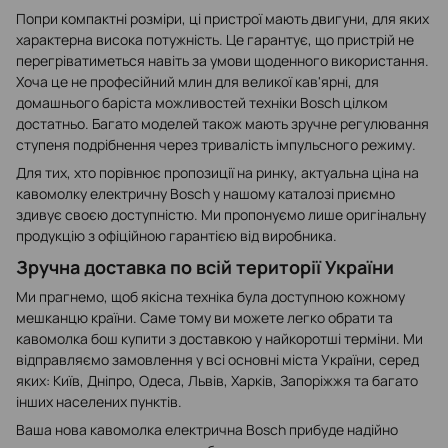
Попри компактні розміри, ці пристрої мають двигуни, для яких
характерна висока потужність. Це гарантує, що пристрій не
перегріватиметься навіть за умови щоденного використання.
Хоча це не професійний млин для великої кав'ярні, для
домашнього баріста можливостей техніки Bosch цілком
достатньо. Багато моделей також мають зручне регулювання
ступеня подрібнення через тривалість імпульсного режиму.
Для тих, хто порівнює пропозиції на ринку, актуальна ціна на
кавомолку електричну Bosch у нашому каталозі приємно
здивує своєю доступністю. Ми пропонуємо лише оригінальну
продукцію з офіційною гарантією від виробника.
Зручна доставка по всій території України
Ми прагнемо, щоб якісна техніка була доступною кожному
мешканцю країни. Саме тому ви можете легко обрати та
кавомолка бош купити з доставкою у найкоротші терміни. Ми
відправляємо замовлення у всі основні міста України, серед
яких: Київ, Дніпро, Одеса, Львів, Харків, Запоріжжя та багато
інших населених пунктів.
Ваша нова кавомолка електрична Bosch прибуде надійно