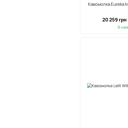
Кавомолка Eureka M
20 259 грн
В ная