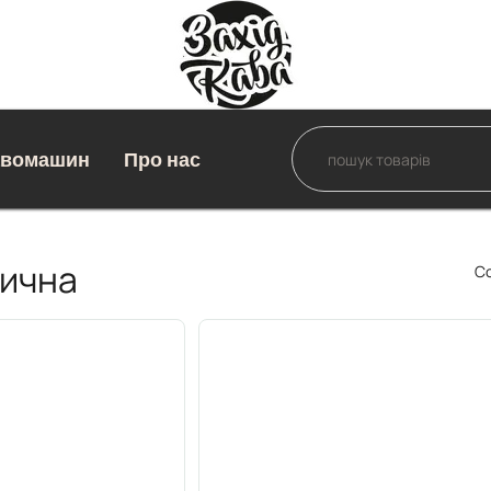
авомашин
Про нас
рична
С