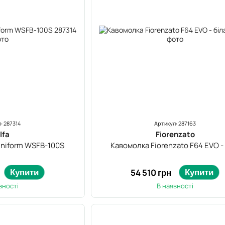
: 287314
Артикул: 287163
lfa
Fiorenzato
Uniform WSFB-100S
Кавомолка Fiorenzato F64 EVO -
Купити
Купити
54 510 грн
вності
В наявності