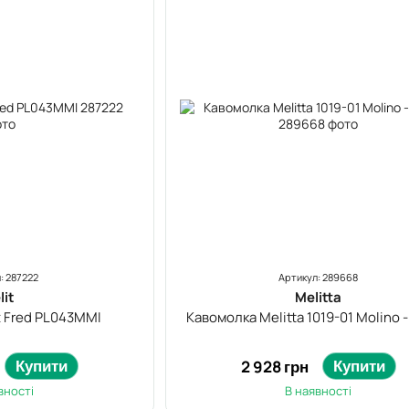
: 287222
Артикул: 289668
lit
Melitta
t Fred PL043MMI
Кавомолка Melitta 1019-01 Molino 
Купити
Купити
2 928 грн
вності
В наявності