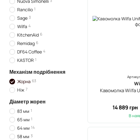
3
Nuova Simonelli
1
Rancilio
3
Sage
4
Wilfa
6
KitchenAid
6
Remidag
4
DF64 Coffee
1
KASTOR
Механізм подрібнення
Артикул
63
Жорна
Wi
7
Ніж
Кавомолка Wilfa 
Діаметр жорен
14 889 грн
1
83 мм
В ная
1
65 мм
14
64 мм
3
58 мм