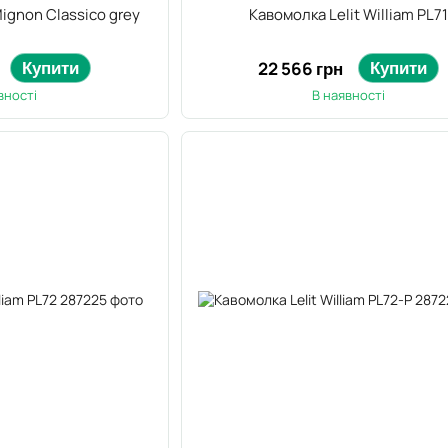
ignon Classico grey
Кавомолка Lelit William PL7
Купити
Купити
22 566 грн
вності
В наявності