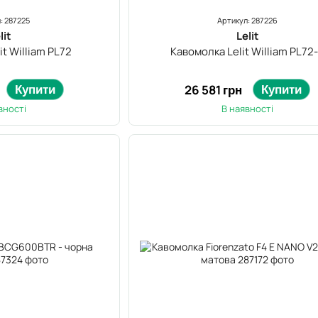
: 287225
Артикул: 287226
lit
Lelit
it William PL72
Кавомолка Lelit William PL72
Купити
Купити
26 581 грн
вності
В наявності