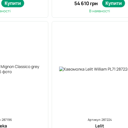
Купити
Купити
54 610 грн
вності
В наявності
: 287196
Артикул: 287224
reka
Lelit