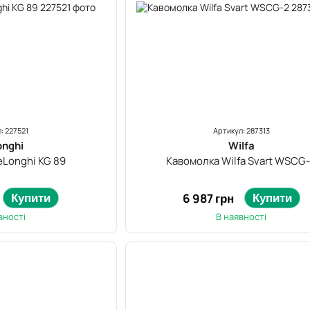
: 227521
Артикул: 287313
onghi
Wilfa
eLonghi KG 89
Кавомолка Wilfa Svart WSCG
Купити
Купити
6 987 грн
вності
В наявності