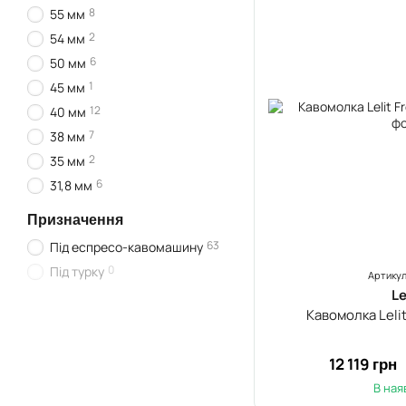
8
55 мм
2
54 мм
6
50 мм
1
45 мм
12
40 мм
7
38 мм
2
35 мм
6
31,8 мм
Призначення
63
Під еспресо-кавомашину
0
Під турку
Артикул
Le
Кавомолка Leli
12 119 грн
В ная