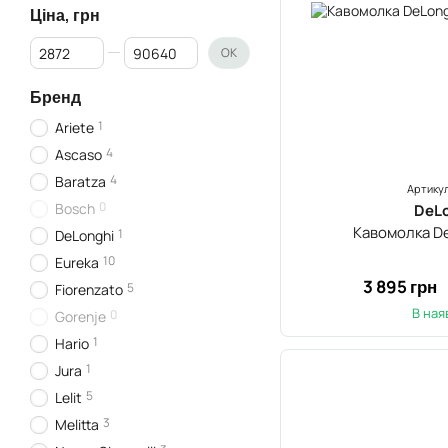
Ціна, грн
Від Ціна, грн
До Ціна, грн
ОК
Бренд
1
Ariete
4
Ascaso
4
Baratza
Артикул
0
Bosch
DeL
Кавомолка D
1
DeLonghi
10
Eureka
3 895 грн
5
Fiorenzato
В ная
0
Gorenje
1
Hario
1
Jura
5
Lelit
3
Melitta