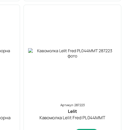
Артикул: 287223
Lelit
чорна
Кавомолка Lelit Fred PL044MMT