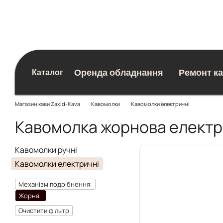
Перейти до основного контенту
Оренда обладнання
Ремонт к
Каталог
Блог
Магазин кави Zaxid-Kava
Кавомолки
Кавомолки електричні
Кавомолка жорнова елект
Кавомолки ручні
Кавомолки електричні
Механізм подрібнення:
Жорна
Очистити фільтр