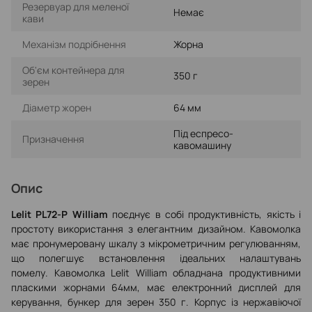
Резервуар для меленої
Немає
кави
Механізм подрібнення
Жорна
Об'єм контейнера для
350 г
зерен
Діаметр жорен
64 мм
Під еспресо-
Призначення
кавомашину
Опис
Lelit PL72-P William
поєднує в собі продуктивність, якість і
простоту використання з елегантним дизайном. Кавомолка
має пронумеровану шкалу з мікрометричним регулюванням,
що полегшує встановлення ідеальних налаштувань
помелу. Кавомолка Lelit William обладнана продуктивними
пласкими жорнами 64мм, має електронний дисплей для
керування, бункер для зерен 350 г. Корпус із нержавіючої