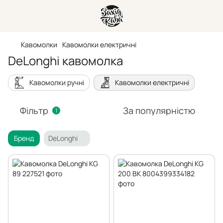
Кавомолки
Кавомолки електричні
DeLonghi кавомолка
Кавомолки ручні
Кавомолки електричні
Фільтр
За популярністю
1
Бренд
DeLonghi