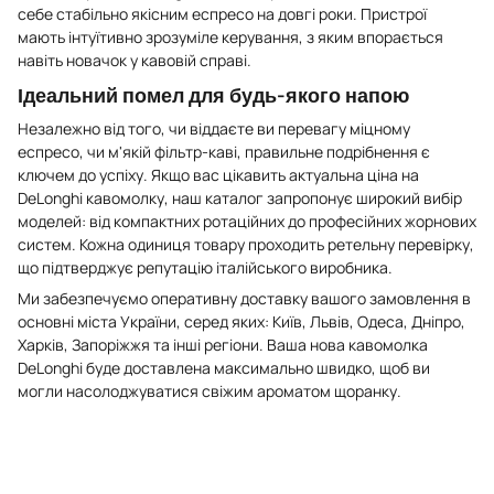
себе стабільно якісним еспресо на довгі роки. Пристрої
мають інтуїтивно зрозуміле керування, з яким впорається
навіть новачок у кавовій справі.
Ідеальний помел для будь-якого напою
Незалежно від того, чи віддаєте ви перевагу міцному
еспресо, чи м'якій фільтр-каві, правильне подрібнення є
ключем до успіху. Якщо вас цікавить актуальна ціна на
DeLonghi кавомолку, наш каталог запропонує широкий вибір
моделей: від компактних ротаційних до професійних жорнових
систем. Кожна одиниця товару проходить ретельну перевірку,
що підтверджує репутацію італійського виробника.
Ми забезпечуємо оперативну доставку вашого замовлення в
основні міста України, серед яких: Київ, Львів, Одеса, Дніпро,
Харків, Запоріжжя та інші регіони. Ваша нова кавомолка
DeLonghi буде доставлена максимально швидко, щоб ви
могли насолоджуватися свіжим ароматом щоранку.