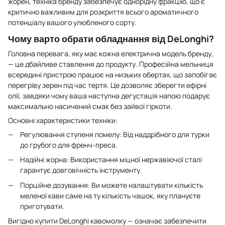
жорен, техніка бренду забезпечує однорідну фракцію, що є
критично важливим для розкриття всього ароматичного
потенціалу вашого улюбленого сорту.
Чому варто обрати обладнання від DeLonghi?
Головна перевага, яку має кожна електрична модель бренду,
— це дбайливе ставлення до продукту. Професійна мельниця
всередині пристрою працює на низьких обертах, що запобігає
перегріву зерен під час тертя. Це дозволяє зберегти ефірні
олії, завдяки чому ваша наступна дегустація напою подарує
максимально насичений смак без зайвої гіркоти.
Основні характеристики техніки:
Регулювання ступеня помелу: Від наддрібного для турки
до грубого для френч-преса.
Надійні жорна: Використання міцної нержавіючої сталі
гарантує довговічність інструменту.
Порційне дозування: Ви можете налаштувати кількість
меленої кави саме на ту кількість чашок, яку плануєте
приготувати.
Вигідно купити DeLonghi кавомолку — означає забезпечити