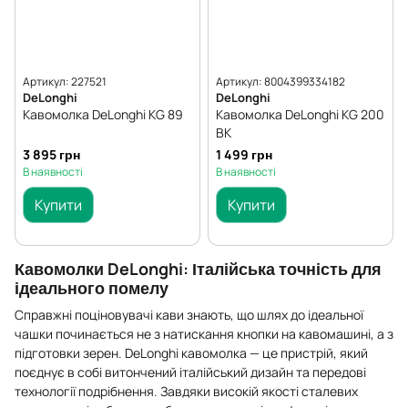
Артикул: 227521
Артикул: 8004399334182
DeLonghi
DeLonghi
Кавомолка DeLonghi KG 89
Кавомолка DeLonghi KG 200
BK
3 895 грн
1 499 грн
В наявності
В наявності
Купити
Купити
Кавомолки DeLonghi: Італійська точність для
ідеального помелу
Справжні поціновувачі кави знають, що шлях до ідеальної
чашки починається не з натискання кнопки на кавомашині, а з
підготовки зерен. DeLonghi кавомолка — це пристрій, який
поєднує в собі витончений італійський дизайн та передові
технології подрібнення. Завдяки високій якості сталевих