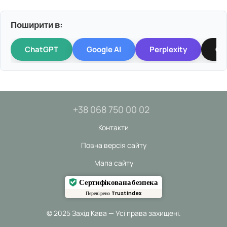
Поширити в:
ChatGPT
Google AI
Perplexity
Gr
+38 068 750 00 02
Контакти
Повна версія сайту
Мапа сайту
Сертифікована безпека
Перевірено
Trustindex
© 2025 Захід Кава — Усі права захищені.