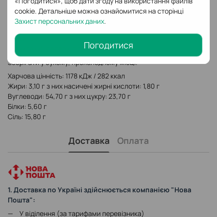
«Погодитися», щоб дати згоду на використання файлів
петрушка, базилік, сухий концентрат соку червоного
cookie. Детальніше можна ознайомитися на сторінці
буряка, регулятор кислотності, лимонна кислота, барвник,
Захист персональних даних
.
аміачна карамель, антизлежувач Е551, Е 341.
Може містити крупи в т. ч. глютен, сою, яйця, молоко (в т.
Погодитися
ч. лактозу), селеру, гірчицю.
Зберігати у сухому, прохолодному місці.
Харчова цінність: 1178 кДж / 282 ккал
Жири: 3,10 г з них насичені жирні кислоти: 1,80 г
Вуглеводи: 54,70 г з них цукру: 23,70 г
Білки: 5,60 г
Сіль: 15,80 г
Доставка
Оплата
1. Доставка по Україні здійснюється компанією "Нова
Пошта":
У віділення (за тарифами перевізника)