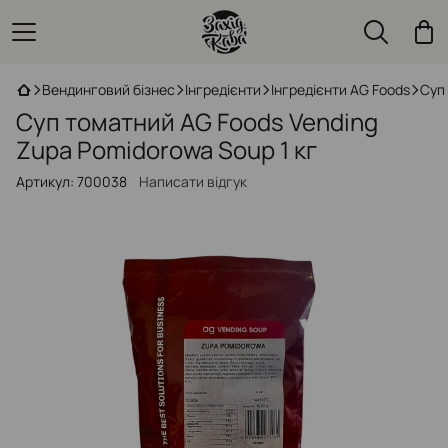
Вендинговий бізнес
Інгредієнти
Інгредієнти AG Foods
Суп
Суп томатний AG Foods Vending
Zupa Pomidorowa Soup 1 кг
Артикул:
700038
Написати відгук