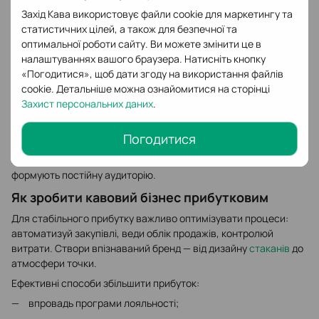
Захід Кава використовує файли cookie для маркетингу та
Щоб твій кавовий бізнес швидко вийшов на прибуток, важливо
статистичних цілей, а також для безпечної та
уникнути типових помилок, які часто роблять новачки:
оптимальної роботи сайту. Ви можете змінити це в
відсутність унікальної концепції;
налаштуваннях вашого браузера. Натисніть кнопку
«Погодитися», щоб дати згоду на використання файлів
погано обраний трафік місця розташування;
cookie. Детальніше можна ознайомитися на сторінці
неякісна
кава
або
інгредієнти
;
Захист персональних даних
.
недооцінка важливості персоналу;
Погодитися
відсутність маркетингу та лояльності клієнтів.
Пам’ятай, що якість напоїв і сервісу — головні чинники, які
формують постійну аудиторію.
Як зробити кавовий бізнес прибутковим
Для стабільного прибутку важливо оптимізувати процеси:
автоматизуй закупівлі, веди облік продажів, контролюй
витрати. Створи впізнаваний бренд — від дизайну
стаканів
до
атмосфери точки.
Ефективні способи збільшити прибуток:
впровадь програми лояльності;