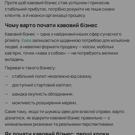
Проте щоб кавовий бізнес став успішним і приносив
стабільний прибуток, потрібно розуміти не лише смаки
клієнтів, а й нюанси організації процесу.
Чому варто почати кавовий бізнес
Кавовий бізнес — одна з найдинамічніших сфер сучасного
рітейлу.
Кава
залишається щоденною потребою для мільйонів
людей, а невеликі формати продажу — кіоски, мобільні
кав’ярні, точки «кава з собою» — не потребують великих
вкладень.
Переваги такого бізнесу:
стабільний попит незалежно від сезону;
доступний стартовий капітал;
швидка окупність обладнання;
можливість розширення мережі.
Саме тому, якщо ти шукаєш ідею для власної справи, варто
дізнатися, як відкрити кавовий бізнес правильно — з
мінімальними ризиками та реальними перспективами.
Як почати кавовий бізнес: перші кроки