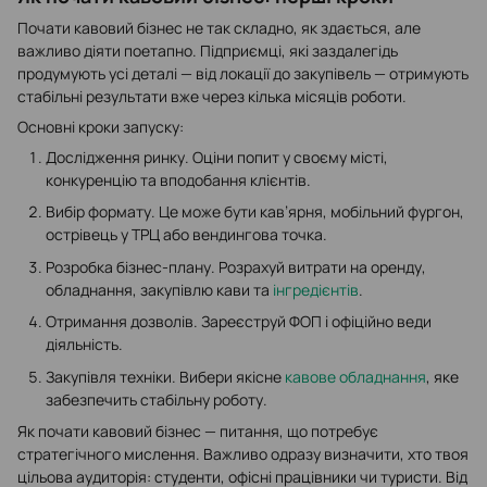
Почати кавовий бізнес не так складно, як здається, але
важливо діяти поетапно. Підприємці, які заздалегідь
продумують усі деталі — від локації до закупівель — отримують
стабільні результати вже через кілька місяців роботи.
Основні кроки запуску:
Дослідження ринку. Оціни попит у своєму місті,
конкуренцію та вподобання клієнтів.
Вибір формату. Це може бути кав’ярня, мобільний фургон,
острівець у ТРЦ або вендингова точка.
Розробка бізнес-плану. Розрахуй витрати на оренду,
обладнання, закупівлю кави та
інгредієнтів
.
Отримання дозволів. Зареєструй ФОП і офіційно веди
діяльність.
Закупівля техніки. Вибери якісне
кавове обладнання
, яке
забезпечить стабільну роботу.
Як почати кавовий бізнес — питання, що потребує
стратегічного мислення. Важливо одразу визначити, хто твоя
цільова аудиторія: студенти, офісні працівники чи туристи. Від