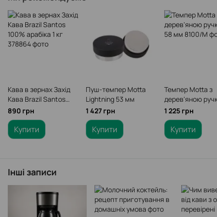
Кава в зернах Захід
Пуш-темпер Мotta
Темпер Мotta з
Кава Brazil Santos
Lightning 53 мм
дерев'яною руч
100% арабіка 1 кг
58 мм
890 грн
1 427 грн
1 225 грн
Купити
Купити
Купити
Інші записи