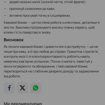
додай сезонні напої (осінній латте, літній фрапе);
пропонуй смаколики до кави;
активно просувай точку в соцмережах.
Кавовий бізнес — це постійна робота з клієнтами, деталями й
якістю. Важливо підтримувати високу планку сервісу, щоб
кожен гість повертався знову.
Висновок
Як почати кавовий бізнес і довести його до прибутку — це не
лише про каву, а й про любов до справи. Грамотна стратегія,
контроль якості й клієнтоорієнтованість роблять навіть
невелику кав’ярню успішною. Почни з малого, інвестуй у
якісні інгредієнти та обладнання, і твій кавовий бізнес
перетвориться на стабільне джерело доходу та задоволення
від роботи.
Ми рекомендуємо