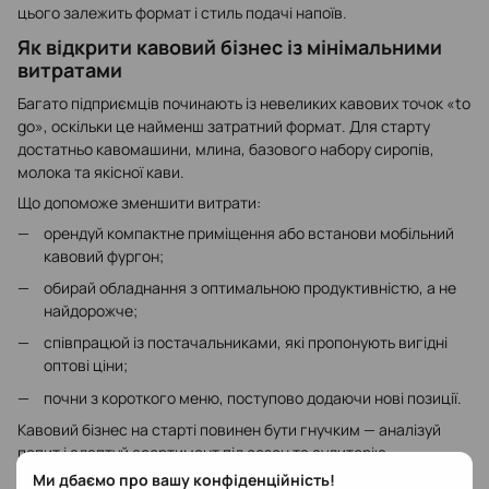
цього залежить формат і стиль подачі напоїв.
Як відкрити кавовий бізнес із мінімальними
витратами
Багато підприємців починають із невеликих кавових точок «to
go», оскільки це найменш затратний формат. Для старту
достатньо кавомашини, млина, базового набору сиропів,
молока та якісної кави.
Що допоможе зменшити витрати:
орендуй компактне приміщення або встанови мобільний
кавовий фургон;
обирай обладнання з оптимальною продуктивністю, а не
найдорожче;
співпрацюй із постачальниками, які пропонують вигідні
оптові ціни;
почни з короткого меню, поступово додаючи нові позиції.
Кавовий бізнес на старті повинен бути гнучким — аналізуй
попит і адаптуй асортимент під сезон та аудиторію.
Ми дбаємо про вашу конфіденційність!
Помилки, яких слід уникати