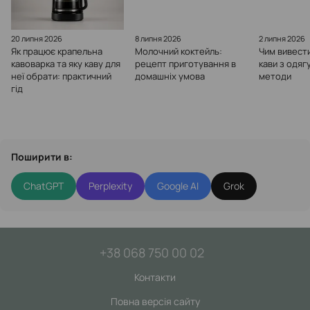
20 липня 2026
8 липня 2026
2 липня 2026
Як працює крапельна
Молочний коктейль:
Чим вивести
кавоварка та яку каву для
рецепт приготування в
кави з одяг
неї обрати: практичний
домашніх умова
методи
гід
Поширити в:
ChatGPT
Perplexity
Google AI
Grok
+38 068 750 00 02
Контакти
Повна версія сайту