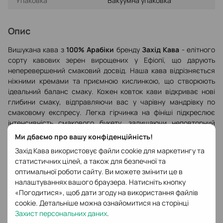
Упаковка
Вакуумна упаковка
Опис
Вишукана кава з
100% Арабіки
бренду
Захід Кава
- елітного
сорту кавових зерен вирощених у Ефіопї, що дарують
неперевершений смаковий досвід. Наша кава відрізняється
ніжними кремами та приємною кислинкою, що створюють
ідеальний баланс смаку. Кожен ковток кави відкриває нові
глибини смаку, відправляючи вас у чарівну мандрівку по
смаковому експресу. Легка гірчинка на фініші підкреслює
інтенсивність смакового букету, залишаючи неповторний
післясмак, що нагадує про найкращі моменти кавового
Ми дбаємо про вашу конфіденційність!
задоволення.
Захід Кава використовує файли cookie для маркетингу та
Профіль смаку:
чорний чай, шоколад, цитрусові фрукти,
статистичних цілей, а також для безпечної та
ягоди, сушене манго.
оптимальної роботи сайту. Ви можете змінити це в
налаштуваннях вашого браузера. Натисніть кнопку
«Погодитися», щоб дати згоду на використання файлів
Спосіб приготування:
перемолоти зерна кави та
cookie. Детальніше можна ознайомитися на сторінці
приготувати за допомогою кавомашини, турки,
Захист персональних даних
.
альтернативних методів заварювання або запарювання з