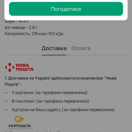
розрахунку 2-3 чайні ложки кави на 100 мл води.
Погодитися
Енергетична цінність на 100 г сухого продукту:
білки - 13,9 г
жири - 14,4 г
вуглеводи - 2,8 г
Калорійність: 218 ккал 912 кДж.
Доставка
Оплата
1. Доставка по Україні здійснюється компанією "Нова
Пошта":
У віділення (за тарифами перевізника)
В поштомат (за тарифами перевізника)
Кур'єром на Вашу адресу (за тарифами перевізника)