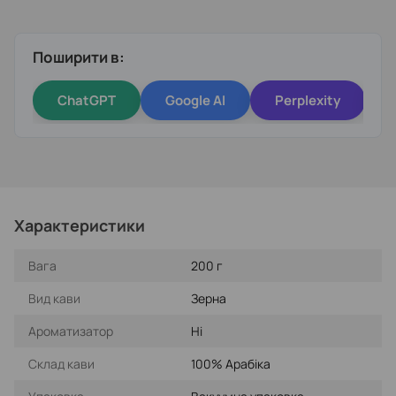
Поширити в:
ChatGPT
Google AI
Perplexity
Характеристики
Вага
200 г
Вид кави
Зерна
Ароматизатор
Ні
Склад кави
100% Арабіка