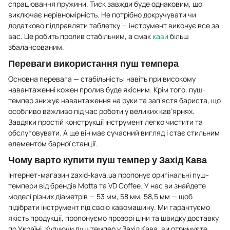
спрацювання пружини. Тиск завжди буде однаковим, що
виключає нерівномірність. Не потрібно докручувати чи
додатково підправляти таблетку — інструмент виконує все за
вас. Це робить пролив стабільним, а смак
кави
більш
збалансованим.
Переваги використання пуш темпера
Основна перевага — стабільність: навіть при високому
навантаженні кожен пролив буде якісним. Крім того, пуш-
темпер знижує навантаження на руки та зап’ястя бариста, що
особливо важливо під час роботи у великих кав’ярнях.
Завдяки простій конструкції інструмент легко чистити та
обслуговувати. А ще він має сучасний вигляд і стає стильним
елементом барної станції.
Чому варто купити пуш темпер у Захід Кава
Інтернет-магазин zaxid-kava.ua пропонує оригінальні пуш-
темпери від брендів Motta та VD Coffee. У нас ви знайдете
моделі різних діаметрів — 53 мм, 58 мм, 58,5 мм — щоб
підібрати інструмент під свою кавомашину. Ми гарантуємо
якість продукції, пропонуємо прозорі ціни та швидку доставку
по Україні. Купуючи пуш темпер у Захід Кава, ви отримуєте