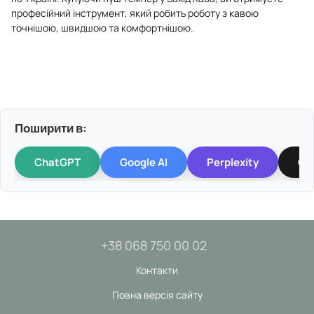
професійний інструмент, який робить роботу з кавою
точнішою, швидшою та комфортнішою.
Поширити в:
ChatGPT
Google AI
Perplexity
Gr
+38 068 750 00 02
Контакти
Повна версія сайту