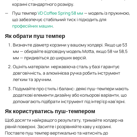
корзині стандартного розміру.
Пуш темпер
VD Coffee Spring 58 мм
— модель із пружиною,
що забезпечує стабільний тиск і підходить для
професійних машин
.
Як обрати пуш темпер
Визначте діаметр корзини у вашому холдері. Якщо це 53
мм — обирайте відповідну модель Motta, якщо 58 чи 58,5
мм — придивіться до ширших версій.
Оцініть матеріали: нержавіюча сталь у базі гарантує
довговічність, а алюмінієва ручка робить інструмент
легким та зручним.
Подумайте про стиль і баланс: деякі пуш-темпери мають
додаткові елементи дизайну або кольорові варіанти, що
допомагають підібрати інструмент під інтер’єр кав’ярні.
Як користуватись пуш-темпером
Щоб досягти найкращого результату, тримайте холдер на
рівній поверхні. Засипте і розрівняйте каву у корзині.
Поставте пуш темпер вертикально та натисніть до