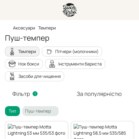
Аксесуари
Темпери
Пуш-темпер
Темпери
Пітчери (молочники)
Нок бокси
Інструменти бариста
Засоби для чищення
Фільтр
За популярністю
1
Тип
Пуш-темпер