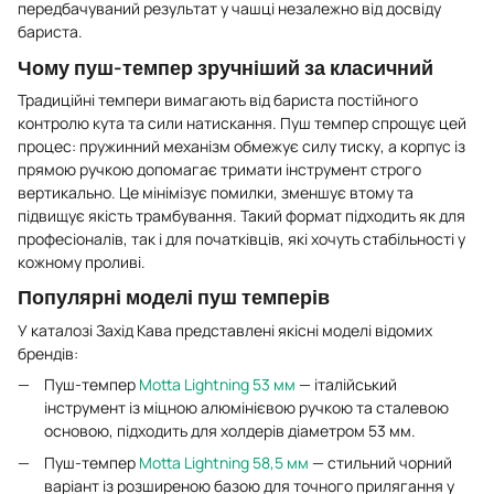
передбачуваний результат у чашці незалежно від досвіду
бариста.
Чому пуш-темпер зручніший за класичний
Традиційні темпери вимагають від бариста постійного
контролю кута та сили натискання. Пуш темпер спрощує цей
процес: пружинний механізм обмежує силу тиску, а корпус із
прямою ручкою допомагає тримати інструмент строго
вертикально. Це мінімізує помилки, зменшує втому та
підвищує якість трамбування. Такий формат підходить як для
професіоналів, так і для початківців, які хочуть стабільності у
кожному проливі.
Популярні моделі пуш темперів
У каталозі Захід Кава представлені якісні моделі відомих
брендів:
Пуш-темпер
Motta Lightning 53 мм
— італійський
інструмент із міцною алюмінієвою ручкою та сталевою
основою, підходить для холдерів діаметром 53 мм.
Пуш-темпер
Motta Lightning 58,5 мм
— стильний чорний
варіант із розширеною базою для точного прилягання у