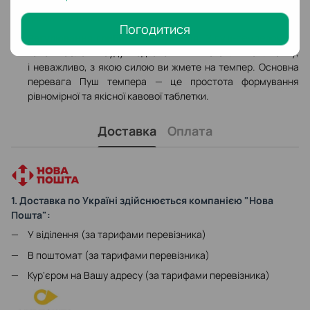
зробити таблетку з перекосом, цей обмежувач просто не
дасть вам цього.
Погодитися
Регулювання глибини темпування
. З пуш-темпером усі
кавові таблетки будуть однаковими. Виставляйте глибину,
і неважливо, з якою силою ви жмете на темпер. Основна
перевага Пуш темпера — це простота формування
рівномірної та якісної кавової таблетки.
Доставка
Оплата
1. Доставка по Україні здійснюється компанією "Нова
Пошта":
У віділення (за тарифами перевізника)
В поштомат (за тарифами перевізника)
Кур'єром на Вашу адресу (за тарифами перевізника)