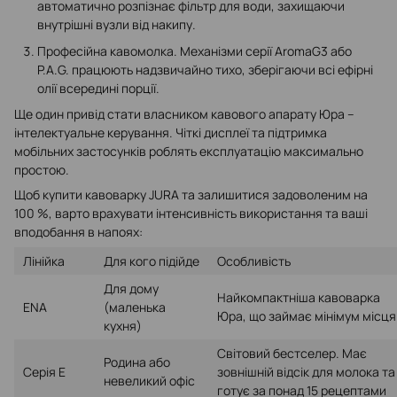
автоматично розпізнає фільтр для води, захищаючи
внутрішні вузли від накипу.
Професійна кавомолка. Механізми серії AromaG3 або
P.A.G. працюють надзвичайно тихо, зберігаючи всі ефірні
олії всередині порції.
Ще один привід стати власником кавового апарату Юра –
інтелектуальне керування. Чіткі дисплеї та підтримка
мобільних застосунків роблять експлуатацію максимально
простою.
Щоб купити кавоварку JURA та залишитися задоволеним на
100 %, варто врахувати інтенсивність використання та ваші
вподобання в напоях:
Лінійка
Для кого підійде
Особливість
Для дому
Найкомпактніша кавоварка
ENA
(маленька
Юра, що займає мінімум місця
кухня)
Світовий бестселер. Має
Родина або
Серія E
зовнішній відсік для молока та
невеликий офіс
готує за понад 15 рецептами