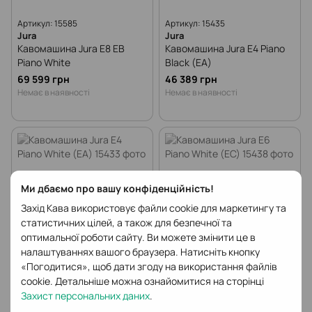
Артикул: 15585
Артикул: 15435
Jura
Jura
Кавомашина Jura E8 EB
Кавомашина Jura E4 Piano
Piano White
Black (EA)
69 599 грн
46 389 грн
Немає в наявності
Немає в наявності
Ми дбаємо про вашу конфіденційність!
Захід Кава використовує файли cookie для маркетингу та
статистичних цілей, а також для безпечної та
оптимальної роботи сайту. Ви можете змінити це в
налаштуваннях вашого браузера. Натисніть кнопку
«Погодитися», щоб дати згоду на використання файлів
cookie. Детальніше можна ознайомитися на сторінці
Артикул: 15433
Артикул: 15438
Захист персональних даних
.
Jura
Jura
Кавомашина Jura E4 Piano
Кавомашина Jura E6 Piano