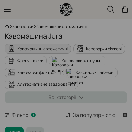
Кавоварки
Кавомашини автоматичні
Кавомашина Jura
Кавомашини автоматичні
Кавоварки ріжкові
Френч-преси
Кавоварки капсульні
Кавоварки фільтрові
Кавоварки гейзерні
Альтернативне заварювання
Холодильники для молока
Всі категорії
Фільтри для кавоварок
Кавоварки портативні
Фільтр
За популярністю
1
Бренд
Jura