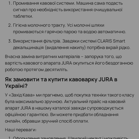
Промивання кавової системи. Машина сама подасть
сигнал про необхідність використання очищувальної
таблетки.
Гігієна молочного тракту. Усі молочні шляхи
промиваються гарячою парою та водою автоматично.
Використання фільтрів. Завдяки системі CLARIS Smart
декальцинація (видалення накипу) потрібна вкрай рідко.
Вчасна заміна витратних матеріалів – запорука того, що
вартість кавового апарата JURA окупиться його бездоганною
роботою протягом десятиліть.
Як замовити та купити кавоварку JURA в
Україні?
У «Захід Кава» ми прагнемо, щоб покупка техніки такого класу
була максимально зручною. Актуальний прайс на кавовий
апарат JURA в нашому каталозі завжди супроводжується
офіційною гарантією. Ви можете придбати обладнання
онлайн, обравши зручний спосіб оплати.
Наші переваги:
Оформлення замовлення. Швидкий чекаут і можливість