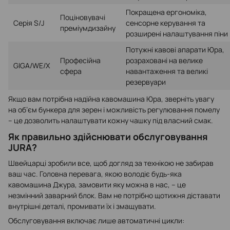
Покращена ергономіка,
Поціновувачі
Серія S/J
сенсорне керування та
преміумдизайну
розширені налаштування піни
Потужні кавові апарати Юра,
Професійна
розраховані на велике
GIGA/WE/X
сфера
навантаження та великі
резервуари
Якщо вам потрібна надійна кавомашина Юра, зверніть увагу
на об’єм бункера для зерен і можливість регулювання помелу
– це дозволить налаштувати кожну чашку під власний смак.
Як правильно здійснювати обслуговування
JURA?
Швейцарці зробили все, щоб догляд за технікою не забирав
ваш час. Головна перевага, якою володіє будь-яка
кавомашина Джура, замовити яку можна в нас, – це
незмінний заварний блок. Вам не потрібно щотижня діставати
внутрішні деталі, промивати їх і змащувати.
Обслуговування включає лише автоматичні цикли: