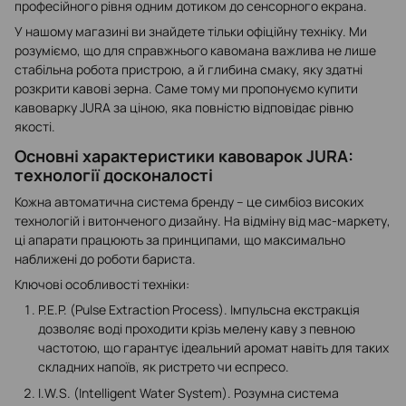
професійного рівня одним дотиком до сенсорного екрана.
У нашому магазині ви знайдете тільки офіційну техніку. Ми
розуміємо, що для справжнього кавомана важлива не лише
стабільна робота пристрою, а й глибина смаку, яку здатні
розкрити кавові зерна. Саме тому ми пропонуємо купити
кавоварку JURA за ціною, яка повністю відповідає рівню
якості.
Основні характеристики кавоварок JURA:
технології досконалості
Кожна автоматична система бренду – це симбіоз високих
технологій і витонченого дизайну. На відміну від мас-маркету,
ці апарати працюють за принципами, що максимально
наближені до роботи бариста.
Ключові особливості техніки:
P.E.P. (Pulse Extraction Process). Імпульсна екстракція
дозволяє воді проходити крізь мелену каву з певною
частотою, що гарантує ідеальний аромат навіть для таких
складних напоїв, як ристрето чи еспресо.
I.W.S. (Intelligent Water System). Розумна система