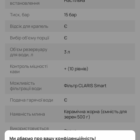
Настільна
встановлення
Тиск, бар
15 бар
Відсік для крапель
Є
Вибір об'єму порції
Є
Об'єм резервуару
3 л
для води, л
Контроль міцності
+ (10 рівнів)
кави
Можливість
Фільтр CLARIS Smart
фільтрації води
Подача гарячої води
Є
Керамічна жорна (ємність для
Наявність млина
зерен 500 г)
Використовується
Зерно
кава
Ми дбаємо про вашу конфіденційність!