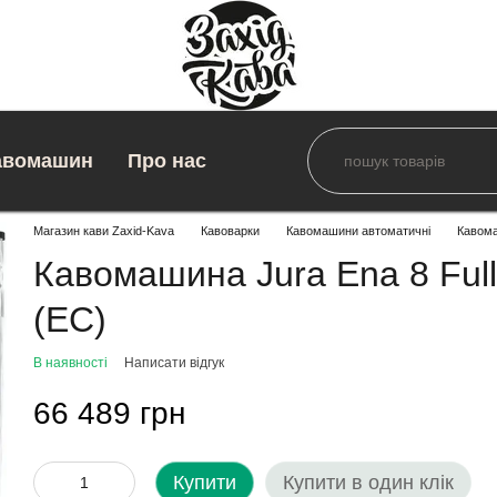
авомашин
Про нас
Магазин кави Zaxid-Kava
Кавоварки
Кавомашини автоматичні
Кавома
Кавомашина Jura Ena 8 Full 
(EC)
В наявності
Написати відгук
66 489 грн
Купити
Купити в один клік