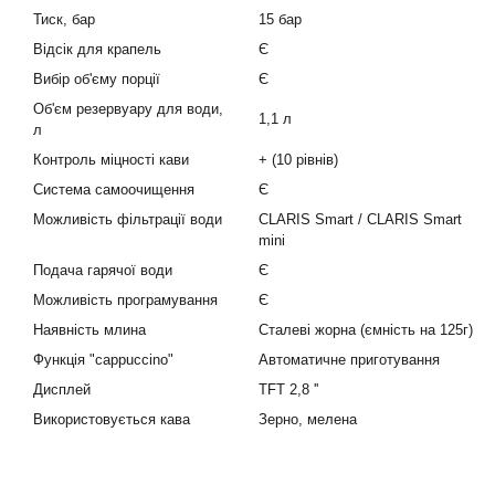
Тиск, бар
15 бар
Відсік для крапель
Є
Вибір об'єму порції
Є
Об'єм резервуару для води,
1,1 л
л
Контроль міцності кави
+ (10 рівнів)
Система самоочищення
Є
Можливість фільтрації води
CLARIS Smart / CLARIS Smart
mini
Подача гарячої води
Є
Можливість програмування
Є
Наявність млина
Сталеві жорна (ємність на 125г)
Функція "cappuccino"
Автоматичне приготування
Дисплей
TFT 2,8 ''
Використовується кава
Зерно, мелена