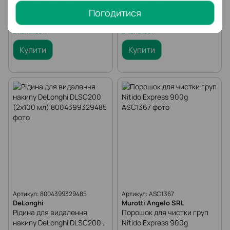
Nitido Decalcinet 1 кг
Dusty Caff
Погодитися
564 грн
560 грн
В наявності
В наявності
Купити
Купити
Артикул: 8004399329485
Артикул: ASC1367
DeLonghi
Murotti Angelo SRL
Рiдина для видалення
Порошок для чистки груп
накипу DeLonghi DLSC200
Nitido Express 900g