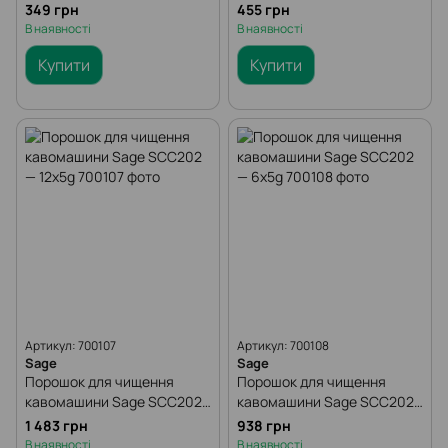
(2х100 мл)
349 грн
455 грн
В наявності
В наявності
Купити
Купити
Артикул: 700107
Артикул: 700108
Sage
Sage
Порошок для чищення
Порошок для чищення
кавомашини Sage SCC202
кавомашини Sage SCC202
— 12x5g
— 6x5g
1 483 грн
938 грн
В наявності
В наявності