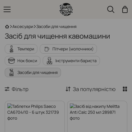
Аксесуари
Засоби для чищення
Засіб для чищення кавомашини
Темпери
Пітчери (молочники)
Нок бокси
Інструменти бариста
Засоби для чищення
Фільтр
За популярністю