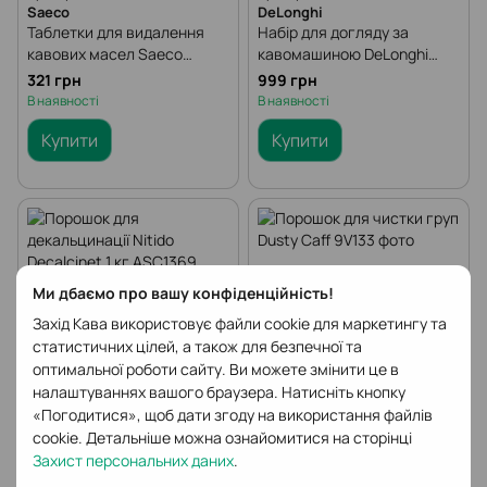
Saeco
DeLonghi
Таблетки для видалення
Набір для догляду за
кавових масел Saeco
кавомашиною DeLonghi
CA6704/99 - 10 шт
DLSC306
321 грн
999 грн
В наявності
В наявності
Купити
Купити
Ми дбаємо про вашу конфіденційність!
Захід Кава використовує файли cookie для маркетингу та
статистичних цілей, а також для безпечної та
оптимальної роботи сайту. Ви можете змінити це в
налаштуваннях вашого браузера. Натисніть кнопку
«Погодитися», щоб дати згоду на використання файлів
cookie. Детальніше можна ознайомитися на сторінці
Артикул: ASC1369
Артикул: 9V133
Захист персональних даних
.
Murotti Angelo SRL
Puly Caff
Порошок для декальцинації
Порошок для чистки груп