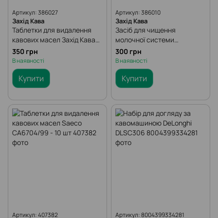
Артикул: 386027
Артикул: 386010
Захід Кава
Захід Кава
Таблетки для видалення
Засіб для чищення
кавових масел Захід Кава
молочної системи
100 шт
кавомашин Захід Кава Milk
350 грн
300 грн
Cleaner 1 л
В наявності
В наявності
Купити
Купити
Артикул: 407382
Артикул: 8004399334281