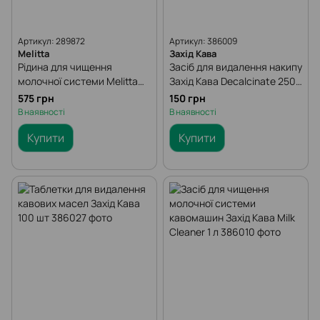
Артикул: 289872
Артикул: 386009
Melitta
Захід Кава
Рідина для чищення
Засіб для видалення накипу
молочної системи Melitta
Захід Кава Decalcinate 250
250 ml
мл
575 грн
150 грн
В наявності
В наявності
Купити
Купити