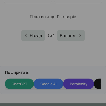
Показати ще 11 товарів
Назад
Вперед
3
з 4
Поширити в:
ChatGPT
Google AI
Perplexity
Gr