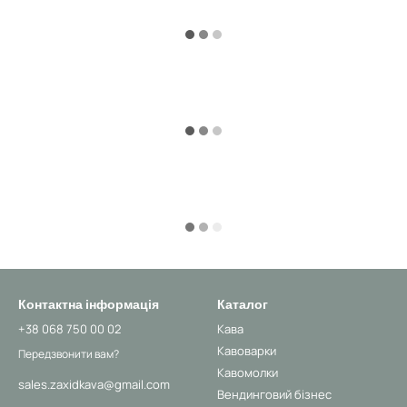
Контактна інформація
Каталог
+38 068 750 00 02
Кава
Кавоварки
Передзвонити вам?
Кавомолки
sales.zaxidkava@gmail.com
Вендинговий бізнес