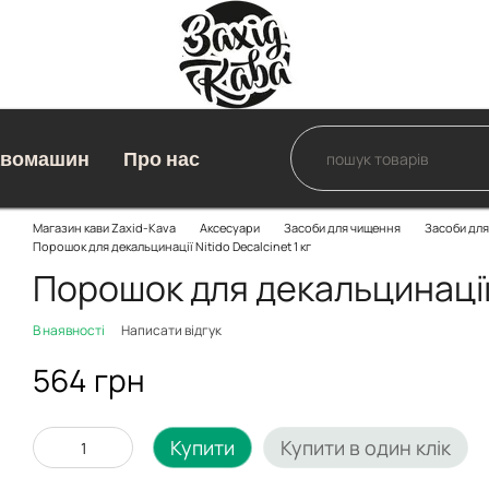
авомашин
Про нас
Магазин кави Zaxid-Kava
Аксесуари
Засоби для чищення
Засоби для
Порошок для декальцинації Nitido Decalcinet 1 кг
Порошок для декальцинації N
В наявності
Написати відгук
564 грн
Купити
Купити в один клік