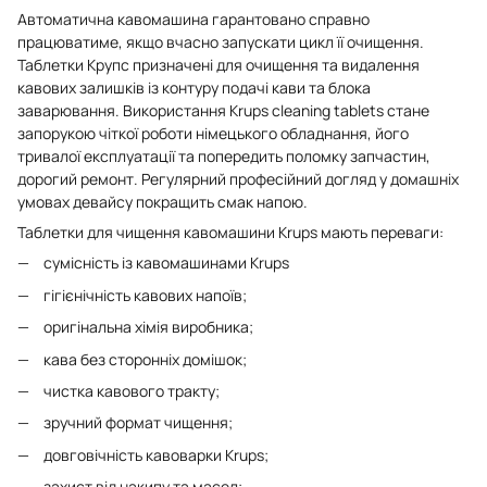
Автоматична кавомашина гарантовано справно
працюватиме, якщо вчасно запускати цикл її очищення.
Таблетки Крупс призначені для очищення та видалення
кавових залишків із контуру подачі кави та блока
заварювання. Використання Krups cleaning tablets стане
запорукою чіткої роботи німецького обладнання, його
тривалої експлуатації та попередить поломку запчастин,
дорогий ремонт. Регулярний професійний догляд у домашніх
умовах девайсу покращить смак напою.
Таблетки для чищення кавомашини Krups мають переваги:
сумісність із кавомашинами Krups
гігієнічність кавових напоїв;
оригінальна хімія виробника;
кава без сторонніх домішок;
чистка кавового тракту;
зручний формат чищення;
довговічність кавоварки Krups;
захист від накипу та масел;