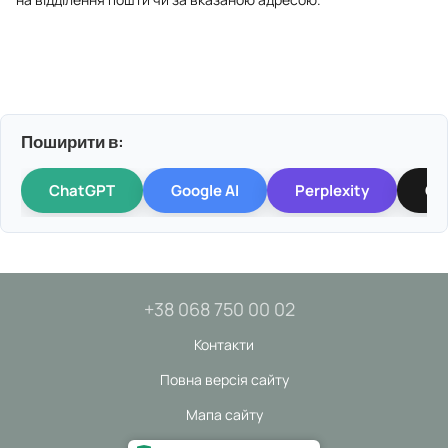
Поширити в:
ChatGPT
Google AI
Perplexity
Gr
+38 068 750 00 02
Контакти
Повна версія сайту
Мапа сайту