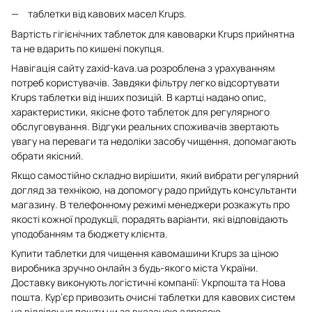
таблетки від кавових масел Krups.
Вартість гігієнічних таблеток для кавоварки Krups прийнятна
та не вдарить по кишені покупця.
Навігація сайту zaxid-kava.ua розроблена з урахуванням
потреб користувачів. Завдяки фільтру легко відсортувати
Krups таблетки від інших позицій. В картці надано опис,
характеристики, якісне фото таблеток для регулярного
обслуговування. Відгуки реальних споживачів звертають
увагу на переваги та недоліки засобу чищення, допомагають
обрати якісний.
Якщо самостійно складно вирішити, який вибрати регулярний
догляд за технікою, на допомогу радо прийдуть консультанти
магазину. В телефонному режимі менеджери розкажуть про
якості кожної продукції, порадять варіанти, які відповідають
уподобанням та бюджету клієнта.
Купити таблетки для чищення кавомашини Krups за ціною
виробника зручно онлайн з будь-якого міста України.
Доставку виконують логістичні компанії: Укрпошта та Нова
пошта. Кур’єр привозить очисні таблетки для кавових систем
на відділення пошти чи за вказаною адресою.