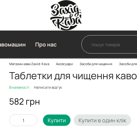
авомашин
Про нас
Магазин кави Zaxid-Kava
Аксесуари
Засоби для чищення
Засоби для
Таблетки для чищення кав
В наявності
Написати відгук
582 грн
Купити
Купити в один клік