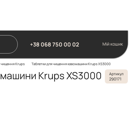
+38 068 750 00 02
Мій кошик
 чищення Krups
Таблетки для чищення кавомашини Krups XS3000
омашини Krups XS3000
Артикул
290171