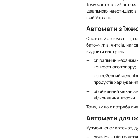
Тому часто такий автомат
ідеальною інвестицією в
всій Україні.
Автомати з їжею
Снековий автомат – це сп
батончиків, чипсів, напо
виділити наступні:
спіральний механізм 
конкретного товару;
конвейерний механізм
продуктів харчування,
обойменний механізм 
відкривання шторки.
Тому, якщо є потреба сне
Автомати для їж
Купуючи снек автомат, д
розміри – місцю вста