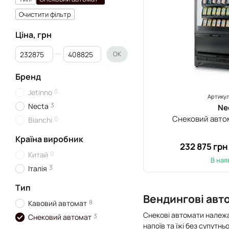
Очистити фільтр
Ціна, грн
Від Ціна, грн
До Ціна, грн
ОК
Бренд
0
Jetinno
Артикул
3
Necta
Ne
Снековий авто
0
Bianchi
Країна виробник
232 875 грн
0
Китай
В ная
3
Італія
Тип
Вендингові авт
8
Кавовий автомат
Снекові автомати належа
3
Снековий автомат
напоїв та їжі без супутн