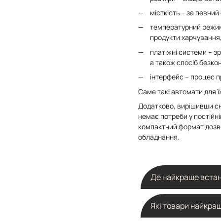
місткість – за певний
температурний режим
продукти харчування,
платіжні системи – з
а також спосіб безко
інтерфейс – процес п
Саме такі автомати для ї
Додатково, вирішивши сн
немає потреби у постійні
компактний формат дозво
обладнання.
Де найкраще встан
Найефективніше снеко
Які товари найкра
автосервісах чи торго