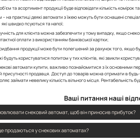
 об’єм та асортимент продукції буде відповідати кількість комірок т
 – на практиці деякі автомати з їжею можуть бути оснащені спеці
 які швидко псуються та напої;
ручність для клієнта можна забезпечити у тому випадку, якщо снек
нтактної оплати з використанням банківської картки;
ридбання продукції може бути полегшений за рахунок того, якщо б
жі будуть користуватися попитом у тих клієнтів, які звикли корис
екові автомати купити, важливо познайомитися з їх основними пер
й присутності продавця. Доступ до товарів можна отримати в будь-
ляє займати невелику кількість вільного місця. Рентабельність б
Ваші питання наші відп
овлювати снековий автомат, щоб він приносив прибуток?
ві автомати працюють у місцях із великим потоком людей — бізнес
ще продаються у снекових автоматах?
вих залах. Головне правило — забезпечити легкий доступ і помітніс