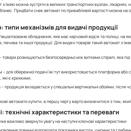
 з їжею можна зустріти в великих транспортних вузлах, лікарнях, 
 бізнес. Придбати снек автомат по привабливій вартості можна на 
: типи механізмів для видачі продукції
еціалізоване обладнання, яке має харчовий відсік та полиці, на як
їв, печива та іншої продукції. Для видачі товарів такий автомат з ї
– товари розміщуються безпосередньо між витками спіралі, яка під
 – для обережної подачі їжі тут використовується платформа або с
 які є крихкими;
– продукція вкладається у спеціальні вертикальні обойми, після ч
кові автомати купити, в першу чергу варто визначитися з тим, яки
і: технічні характеристики та переваги
уже важливо звернути увагу на наступні ключові характеристики:
новлення повинні відповідати показники висоти, ширини та глибин