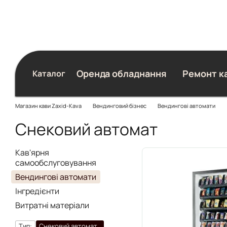
Перейти до основного контенту
Оренда обладнання
Ремонт к
Каталог
Блог
Магазин кави Zaxid-Kava
Вендинговий бізнес
Вендингові автомати
Снековий автомат
Кав'ярня
самообслуговування
Вендингові автомати
Інгредієнти
Витратні матеріали
Тип:
Снековий автомат