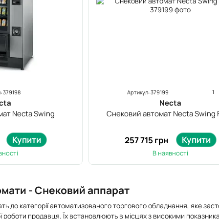
1
: 379198
Артикул: 379199
cta
Necta
мат Necta Swing
Снековий автомат Necta Swing 
Купити
Купити
257 715 грн
вності
В наявності
омати - Снековий аппарат
ть до категорії автоматизованого торгового обладнання, яке зас
ьої роботи продавця. Їх встановлюють в місцях з високими показник