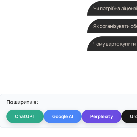
(черги, рецепції, зон
Найпопулярнішими є с
Чи потрібна ліценз
вода, холодна кава, с
гранолу. Регулярний 
Для більшості локаці
Як організувати о
розміщується у публі
органами. У будь-яко
Для ефективної робот
Чому варто купити
продажів і технічний
пропонує Zaxid-Kava,
Оренда здається деш
контролюєте асортиме
більш вигідне місце 
Поширити в:
ChatGPT
Google AI
Perplexity
Gr