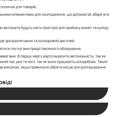
а поличок для товарів;
альними елементами для охолодження, що допомагає зберігати
ові автомати будуть мати пристрої для прийому монет та купюр,
уде зрозуміле меню та кольоровий дисплей.
туватися послугами представленого обладнання.
евагами. В першу чергу варто виділити автономність, так як
який час дня та ночі, так як вони працюють цілодобово. Такий
уде високою, якщо правильно обрати місце для розташування
овіді
-центрах, навчальних закладах, лікарнях, спортзалах,
ть. Якщо апарат стоїть у місці, де люди часто очікують