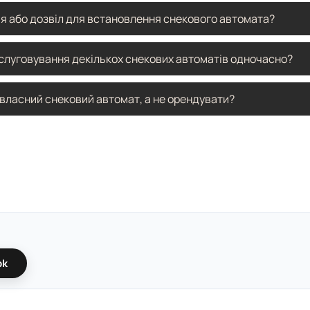
и відпочинку), він швидко окупається навіть при мінімальних витрат
неки з довгим терміном зберігання — батончики, горіхи, печиво, 
ія або дозвіл для встановлення снекового автомата?
оки, енергетики. Для локацій з молодою аудиторією варто додавати б
аналіз продажів допоможе оновлювати асортимент і збільшувати п
й у межах приватної власності ліцензія не потрібна — достатньо ук
бслуговування декількох снекових автоматів одночасно?
чному просторі (вокзали, торгові центри, державні будівлі), можу
му випадку важливо зареєструвати бізнес і вести облік виручки че
и кількох автоматів варто використовувати системи дистанційного
 власний снековий автомат, а не орендувати?
 стан у реальному часі. Це дозволяє планувати маршрути поповнення,
 вже мають вбудовані модулі телеметрії.
евшим варіантом на старті, але власний апарат швидко окупається
нт, ціни, локації та не обмежені умовами орендодавця. Крім того
або доповнити кавовим — створивши повноцінну міні-зону самообс
ok