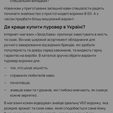
спеціальних випадках?
Новачкам у приготуванні запашної кави спеціалісти радять
починати знайомство з простої моделі воронки В 60. А з
часом придбати більш вишуканий варіант.
Де краще купити пуровер в Україні?
Інтернет-магазин «Захід Кава» пропонує інвестувати в якість
та смак. Він має широкий асортимент обладнання для
ручного заварювання від відомих брендів, які здобули
популярність та довіру серед кавоманів, та видають гарну
гарантію на вироби. В каталозі зручно обрати варіанти
пуровер воронки для:
тих, хто цінує міцність;
справжніх любителів кави;
початківців;
знавців кави та гурманів, які глибоко вивчають, як смакує
кожне зернятко.
В магазині кожен відвідувач знайде ідеальну V60 воронку, яка
розкриє аромат та смак кави, який сподобається саме йому.