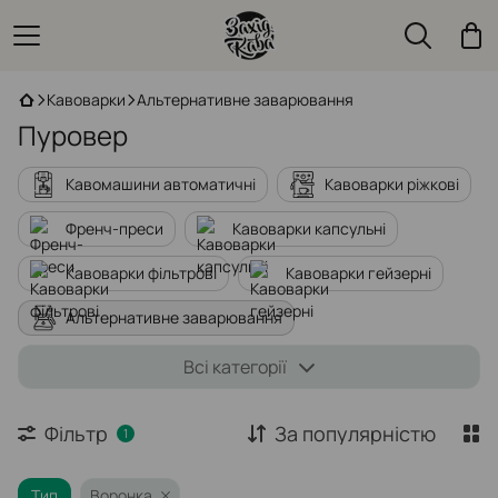
Кавоварки
Альтернативне заварювання
Пуровер
Кавомашини автоматичні
Кавоварки ріжкові
Френч-преси
Кавоварки капсульні
Кавоварки фільтрові
Кавоварки гейзерні
Альтернативне заварювання
Холодильники для молока
Всі категорії
Фільтри для кавоварок
Кавоварки портативні
Фільтр
За популярністю
1
Тип
Воронка