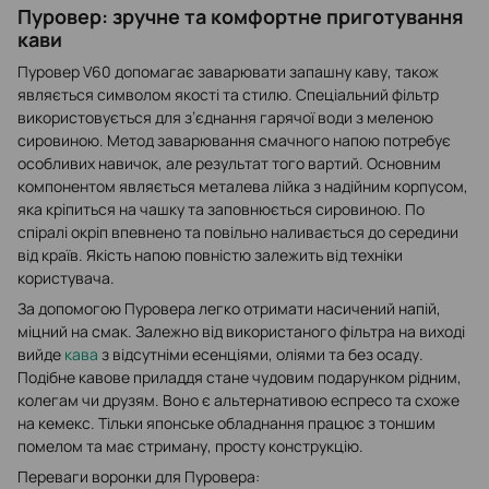
Пуровер: зручне та комфортне приготування
кави
Пуровер V60 допомагає заварювати запашну каву, також
являється символом якості та стилю. Спеціальний фільтр
використовується для з’єднання гарячої води з меленою
сировиною. Метод заварювання смачного напою потребує
особливих навичок, але результат того вартий. Основним
компонентом являється металева лійка з надійним корпусом,
яка кріпиться на чашку та заповнюється сировиною. По
спіралі окріп впевнено та повільно наливається до середини
від країв. Якість напою повністю залежить від техніки
користувача.
За допомогою Пуровера легко отримати насичений напій,
міцний на смак. Залежно від використаного фільтра на виході
вийде
кава
з відсутніми есенціями, оліями та без осаду.
Подібне кавове приладдя стане чудовим подарунком рідним,
колегам чи друзям. Воно є альтернативою еспресо та схоже
на кемекс. Тільки японське обладнання працює з тоншим
помелом та має стриману, просту конструкцію.
Переваги воронки для Пуровера: