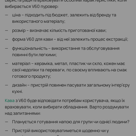
вибирається V60 пуровер:
ціна – підходить під бюджет, залежить від бренду та
використаного матеріалу;
розмір – визначає кількість приготованої кави;
форма V60 для кави – від неї залежить процес екстракції;
функціональність – використання та обслуговування
повинні бути легкими;
матеріал – кераміка, метал, пластик чи скло, кожен має
свої недоліки та переваги, по своєму впливають на смак
готового продукту;
дизайн – пристрій повинен пасувати загальному інтер’єру
кухні.
Кава
з V60 буде відповідати потребам користувача, якщо їх
враховувати, коли вибирати обладнання. Варто роздумувати
над запитаннями:
Планується готування напою для групи чи однієї людини?
Пристрій використовуватиметься щоденно чи у