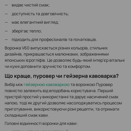
видає чистий смак;
доступність та довговічність;
має елегантний вигляд;
зберігає тепло;
підходить для професіоналів та початківців.
Воронка V60 випускається різних кольорів, стильних
дизайнів, прикрашається малюнками, зображеннями
японських ієрогліфів. Це дозволяє будь-який інтер’єр вітальні
чи кухні доповнити зручністю та комфортом.
Що краще, пуровер чи гейзерна кавоварка?
Вибір між
гейзерною кавоваркою
та воронкою Пуровер
повністю залежить від вподобань користувача. Перший
пристрій простий у використанні та дарує насичений смак
напою, тоді як другий дозволяє насолоджуватись процесом
приготування, використовуючи різні рецепти, та отримати
складніший смак кави.
Головні відмінності воронки для кави: