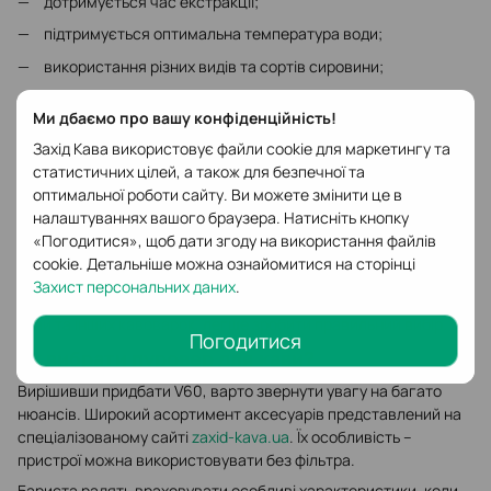
дотримується час екстракції;
підтримується оптимальна температура води;
використання різних видів та сортів сировини;
контролюється швидкість, з якою вливається окріп;
Ми дбаємо про вашу конфіденційність!
готова фільтр-кава з чистим та насиченим посмаком.
Захід Кава використовує файли cookie для маркетингу та
Пуровер В60 оцінить той, хто готовий приділити час на
статистичних цілей, а також для безпечної та
створення чудового, дивовижного смаку кави, для кого
оптимальної роботи сайту. Ви можете змінити це в
важливі найменші деталі приготування. Найкращого
налаштуваннях вашого браузера. Натисніть кнопку
результату легко досягнути при наявності відповідного
«Погодитися», щоб дати згоду на використання файлів
досвіду та навичок. На противагу, гейзерна кавоварка дає
cookie. Детальніше можна ознайомитися на сторінці
постійно швидкий та насичений смак кави, який неможливо
Захист персональних даних
.
урізноманітнити. Враховуючи основні відмінності воронки для
кави та інших
кавоварок
, легше зробити правильний вибір.
Погодитися
Як вибрати пуровер для кави?
Вирішивши придбати V60, варто звернути увагу на багато
нюансів. Широкий асортимент аксесуарів представлений на
спеціалізованому сайті
zaxid-kava.ua
. Їх особливість –
пристрої можна використовувати без фільтра.
Бариста радять враховувати особливі характеристики, коли