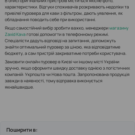
В описі оригінальних пристроїв міститься якісне фото,
характеристики. Відгуки споживачів розкривають недоліки та
привілеї пуровера для кави з фільтром, дають уявлення, як
обладнання поводить себе при використанні.
Якщо самостійний вибір зробити важко, менеджери
магазину
Zaxid Kava
готові допомогти в телефонному режимі.
Спеціалісти дадуть відповіді на запитання, допоможуть
знайти оптимальний пуровер за ціною, яка відповідатиме
бюджету, а сам пристрій закриватиме потреби користувача.
Замовити онлайн пуровер в Києві чи іншому місті України
зручно, якщо оформити швидку доставку однією з логістичних
компаній: Укрпошта чи Нова пошта. Запропонована продукція
завжди в наявності, тому відправка виконується
якнайшвидше.
Поширити в: