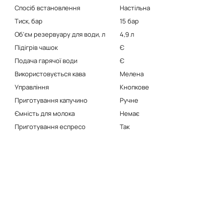
Спосіб встановлення
Настільна
Тиск, бар
15 бар
Об'єм резервуару для води, л
4,9 л
Підігрів чашок
Є
Подача гарячої води
Є
Використовується кава
Мелена
Управління
Кнопкове
Приготування капучино
Ручне
Ємність для молока
Немає
Приготування еспресо
Так