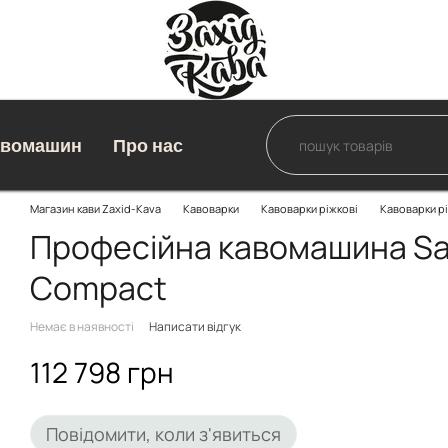
авомашин
Про нас
Магазин кави Zaxid-Kava
Кавоварки
Кавоварки ріжкові
Кавоварки р
Професійна кавомашина Sa
Compact
Немає в наявності
Написати відгук
112 798 грн
Повідомити, коли з'явиться