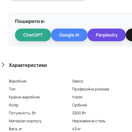
Поширити в:
ChatGPT
Google AI
Perplexity
Характеристики
Виробник
Saeco
Тип
Професійна ріжкова
Країна-виробник
Італія
Колір
Срібний
Потужність, Вт
3200 Вт
Матеріал корпусу
Нержавіюча сталь
Вага, кг
43 кг