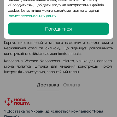
необхідного тиску. В результаті ви отримуєте 1 порцію
«Погодитися», щоб дати згоду на використання файлів
насиченого напою зі щільною пінкою — такого самого, який
cookie. Детальніше можна ознайомитися на сторінці
готують професійні баристи.
Захист персональних даних
.
Система не потребує великих фізичних зусиль. Для
досягнення максимального тиску, вам потрібно натискати на
Погодитися
поршень із силою, що дорівнює 13 кг. Для приготування
еспресо необхідно виконати від 20 до 30 таких натискань.
Корпус виготовлений з міцного пластику з елементами з
нержавіючої сталі та силікону, що підвищує довговічність
конструкції та стійкість до зовнішніх впливів.
Кавоварка Wacaco Nanopresso, фільтр, чашка для еспресо,
мірна лопатка, щіточка для чищення конструкції, чохол,
інструкція користувача, гарантійний талон.
Доставка
Оплата
1. Доставка по Україні здійснюється компанією "Нова
Пошта":