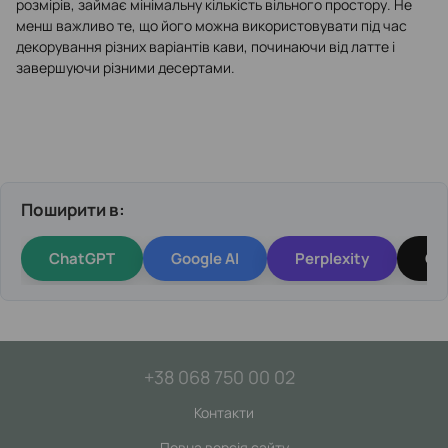
розмірів, займає мінімальну кількість вільного простору. Не
менш важливо те, що його можна використовувати під час
декорування різних варіантів кави, починаючи від латте і
завершуючи різними десертами.
Поширити в:
ChatGPT
Google AI
Perplexity
Gr
+38 068 750 00 02
Контакти
Повна версія сайту