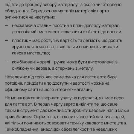
підійти до процесу вибору матеріалу, із якого виготовлено
обладнання. Серед основних типів матеріалів варто
зупинитися на наступних:
нержавіюча сталь – простий в плані догляду матеріал,
довговічний і має високі показники стійкості до вологи;
пластик – має доступну вартість та легкість, що досить
зручно для початківців, які тільки починають вивчати
кавове мистецтво;
комбіновані моделі – ручка може бути виготовлена із
силікону чи дерева, а стержень з металу.
Незалежно від того, яка саме ручка для латте арта буде
потрібна, придбати її по доступній вартості можна на
офіційному сайті нашого інтернет-магазину.
Не менш важливо звернути увагу на переваги, які має перо
для латте арт. В першу чергу варто виділити те, що саме
такий інструмент дає можливість зробити кавовий напій більш
привабливим. Окрім того, він досить простий для тих людей,
які тільки починають освоювати техніку кавового мистецтва.
Таке обладнання, внаслідок своєї легкості та невеликих