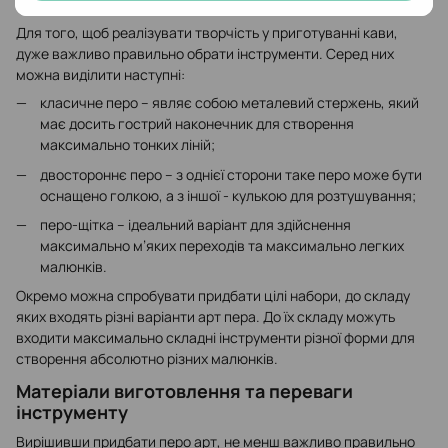
створення справжніх художніх композицій в одній чашці.
Для того, щоб реалізувати творчість у приготуванні кави,
дуже важливо правильно обрати інструменти. Серед них
можна виділити наступні:
класичне перо – являє собою металевий стержень, який
має досить гострий наконечник для створення
максимально тонких ліній;
двостороннє перо – з однієї сторони таке перо може бути
оснащено голкою, а з іншої - кулькою для розтушування;
перо-щітка – ідеальний варіант для здійснення
максимально м’яких переходів та максимально легких
малюнків.
Окремо можна спробувати придбати цілі набори, до складу
яких входять різні варіанти арт пера. До їх складу можуть
входити максимально складні інструменти різної форми для
створення абсолютно різних малюнків.
Матеріали виготовлення та переваги
інструменту
Вирішивши придбати перо арт, не менш важливо правильно