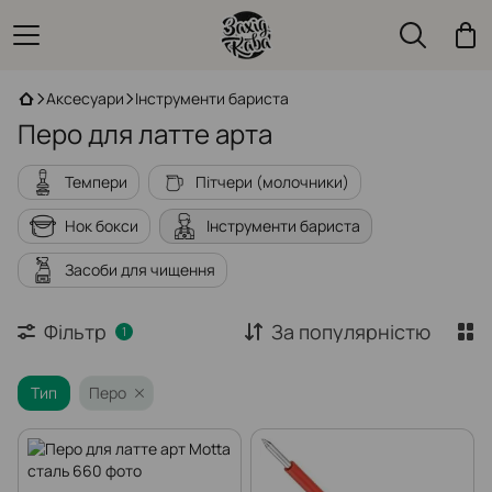
Аксесуари
Інструменти бариста
Перо для латте арта
Темпери
Пітчери (молочники)
Нок бокси
Інструменти бариста
Засоби для чищення
Фільтр
За популярністю
1
Тип
Перо