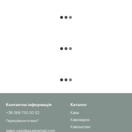
Контактна інформація
Каталог
+38 068 750 00 02
Кава
Кавоварки
Передзвонити вам?
Кавомолки
sales.zaxidkava@gmail.com