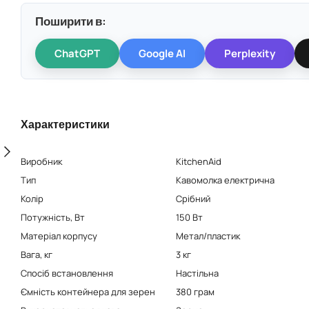
Поширити в:
ChatGPT
Google AI
Perplexity
Характеристики
Виробник
KitchenAid
Тип
Кавомолка електрична
Колір
Срібний
Потужність, Вт
150 Вт
Матеріал корпусу
Метал/пластик
Вага, кг
3 кг
Спосіб встановлення
Настільна
Ємність контейнера для зерен
380 грам