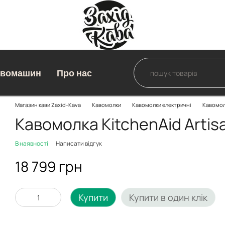
авомашин
Про нас
Магазин кави Zaxid-Kava
Кавомолки
Кавомолки електричні
Кавомол
Кавомолка KitchenAid Art
В наявності
Написати відгук
18 799 грн
Купити
Купити в один клік