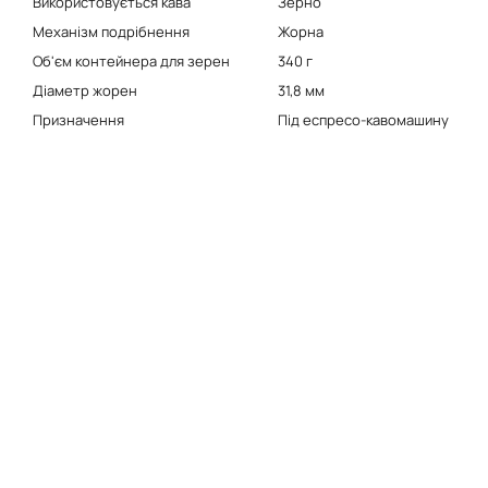
Використовується кава
Зерно
Механізм подрібнення
Жорна
Об'єм контейнера для зерен
340 г
Діаметр жорен
31,8 мм
Призначення
Під еспресо-кавомашину