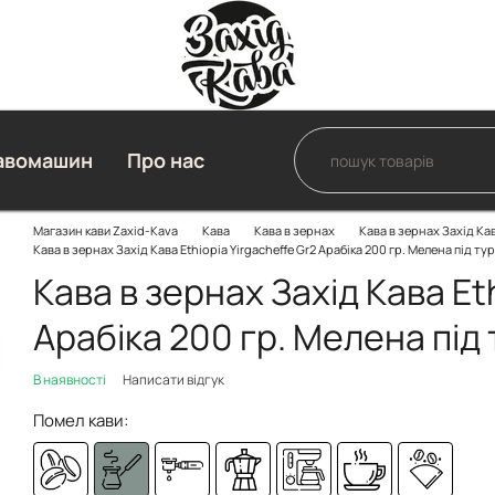
авомашин
Про нас
Магазин кави Zaxid-Kava
Кава
Кава в зернах
Кава в зернах Захід Ка
Кава в зернах Захід Кава Ethiopia Yirgacheffe Gr2 Арабіка 200 гр. Мелена під ту
Кава в зернах Захід Кава Et
Арабіка 200 гр. Мелена під
В наявності
Написати відгук
Помел кави: