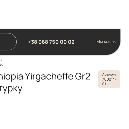
+38 068 750 00 02
Мій кошик
ва
рку
hiopia Yirgacheffe Gr2
Артикул
700014-
01
 турку