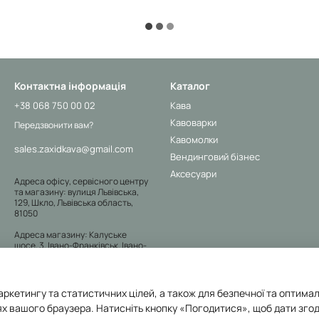
Контактна інформація
Каталог
+38 068 750 00 02
Кава
Кавоварки
Передзвонити вам?
Кавомолки
sales.zaxidkava@gmail.com
Вендинговий бізнес
Аксесуари
Адреса офісу, сервісного центру
та магазину: вулиця Львівська,
129, Шкло, Львівська область,
81050
Адреса магазину: Калуське
шосе, 3, Івано-Франківськ, Івано-
Франківська область, 76000
Мапа проїзду
аркетингу та статистичних цілей, а також для безпечної та оптима
х вашого браузера. Натисніть кнопку «Погодитися», щоб дати згод