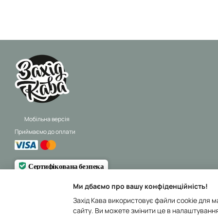
Мобільна версія
Приймаємо до оплати
Сертифікована безпека
Перевірено
Trustindex
Ми дбаємо про вашу конфіденційність!
© 2025 Захід Кава — Усі права захищені.
Захід Кава використовує файли cookie для м
сайту. Ви можете змінити це в налаштування
Інтернет-магазин створений з Хорошоп