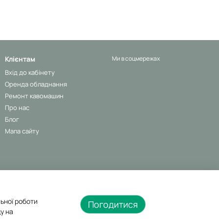
Клієнтам
Ми в соцмережах
Вхід до кабінету
Оренда обладнання
Ремонт кавомашин
Про нас
Блог
Мапа сайту
льної роботи
Погодитися
у на