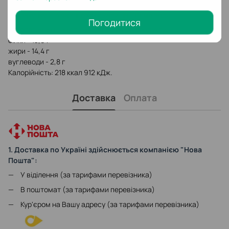
альтернативних методів заварювання або запарювання з
розрахунку 2-3 чайні ложки кави на 100 мл води.
Погодитися
Енергетична цінність на 100 г сухого продукту:
білки - 13,9 г
жири - 14,4 г
вуглеводи - 2,8 г
Калорійність: 218 ккал 912 кДж.
Доставка
Оплата
1. Доставка по Україні здійснюється компанією "Нова
Пошта":
У віділення (за тарифами перевізника)
В поштомат (за тарифами перевізника)
Кур'єром на Вашу адресу (за тарифами перевізника)