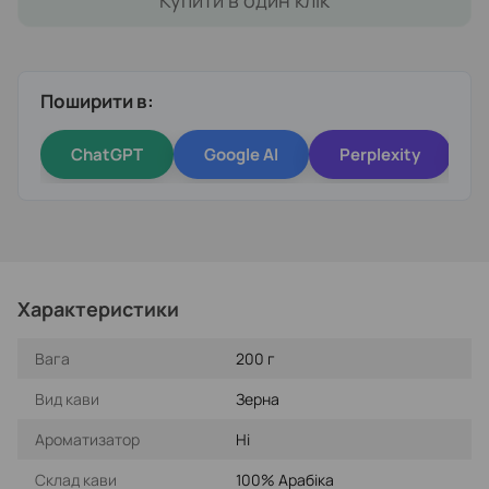
Купити в один клік
Поширити в:
ChatGPT
Google AI
Perplexity
Характеристики
Вага
200 г
Вид кави
Зерна
Ароматизатор
Ні
Склад кави
100% Арабіка