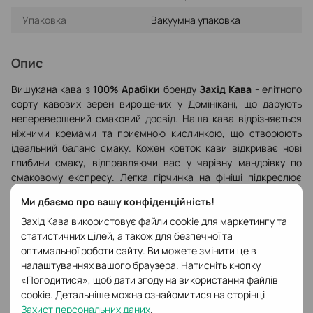
Упаковка
Вакуумна упаковка
Опис
Вишукана кава з
100% Арабіки
бренду
Захід Кава
- елітного
сорту кавових зерен вирощених у Домінікані, що дарують
неперевершений смаковий досвід. Наша кава відрізняється
ніжними кремами та приємною кислинкою, що створюють
ідеальний баланс смаку. Кожен ковток кави відкриває нові
глибини смаку, відправляючи вас у чарівну мандрівку по
смаковому експресу. Легка гірчинка на фініші підкреслює
інтенсивність смакового букету, залишаючи неповторний
Ми дбаємо про вашу конфіденційність!
післясмак, що нагадує про найкращі моменти кавового
Захід Кава використовує файли cookie для маркетингу та
задоволення.
статистичних цілей, а також для безпечної та
Профіль смаку:
червоне яблуко, виноград, слива, шоколад,
оптимальної роботи сайту. Ви можете змінити це в
цитрус.
налаштуваннях вашого браузера. Натисніть кнопку
«Погодитися», щоб дати згоду на використання файлів
Спосіб приготування:
перемолоти зерна кави та
cookie. Детальніше можна ознайомитися на сторінці
приготувати за допомогою кавомашини, турки,
Захист персональних даних
.