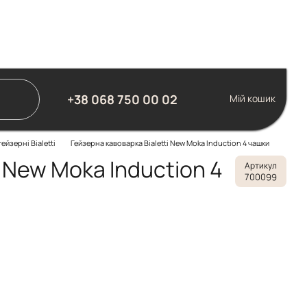
+38 068 750 00 02
Мій кошик
ейзерні Bialetti
Гейзерна кавоварка Bialetti New Moka Induction 4 чашки
 New Moka Induction 4
Артикул
700099