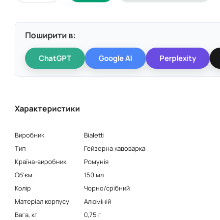
Поширити в:
ChatGPT
Google AI
Perplexity
Характеристики
Виробник
Bialetti
Тип
Гейзерна кавоварка
Країна-виробник
Ромунія
Об'єм
150 мл
Колір
Чорно/срібний
Матеріал корпусу
Алюміній
Вага, кг
0,75 г