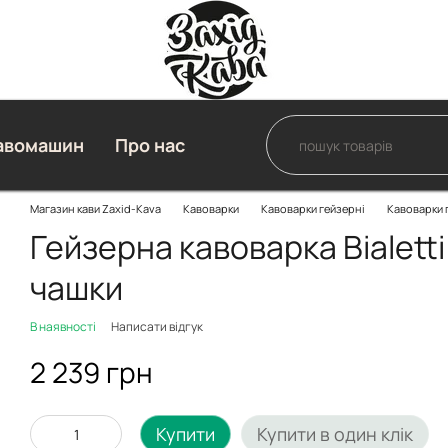
авомашин
Про нас
Магазин кави Zaxid-Kava
Кавоварки
Кавоварки гейзерні
Кавоварки г
Гейзерна кавоварка Bialetti
чашки
В наявності
Написати відгук
2 239 грн
Купити
Купити в один клік