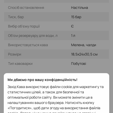
Спосіб встановлення
Настільна
Тиск, бар
15 бар
Вибір об'єму порції
Є
Об'єм резервуару для води, л
1 л
Використовується кава
Мелена, чалди
Розміри
18,5х24х30,5 см
Тип кавоварки
Побутові
Опис
Ми дбаємо про вашу конфіденційність!
Захід Кава використовує файли cookie для маркетингу та
Кавоварка DeLonghi ECP 35.31
– це досконалість дизайну та
статистичних цілей, а також для безпечної та
робочих характеристик. Вона розроблена для того, щоб ви
оптимальної роботи сайту. Ви можете змінити це в
могли отримувати задоволення не тільки від самої кави, а й
налаштуваннях вашого браузера. Натисніть кнопку
від її приготування. Корпус кавоварки – це хромовані деталі,
«Погодитися», щоб дати згоду на використання файлів
метал, пластик. Красуня стане окрасою будь-якої кухні. Вона