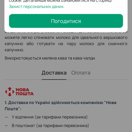
cookie. Детальніше можна ознайомитися на сторінці
має ексклюзивний піддон Extra DripTray, що дозволяє
Захист персональних даних
.
використовувати чашки до 13 см заввишки.
Працює ця модель з тиском пари в 15 бар, що гарантує
Погодитися
відмінний результат і максимальне дотримання технології.
За допомогою регульованої насадки для збивання молока ви
можете легко спінювати молоко для ідеального вершкового
капучино або готувати на пару молоко для смачного
капучино.
Використовується мелена кава та кава чалди.
Доставка
Оплата
1. Доставка по Україні здійснюється компанією "Нова
Пошта":
У віділення (за тарифами перевізника)
В поштомат (за тарифами перевізника)