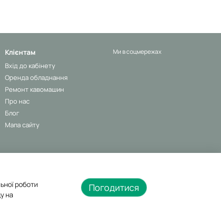
Клієнтам
Ми в соцмережах
Вхід до кабінету
Оренда обладнання
Ремонт кавомашин
Про нас
Блог
Мапа сайту
льної роботи
Погодитися
у на