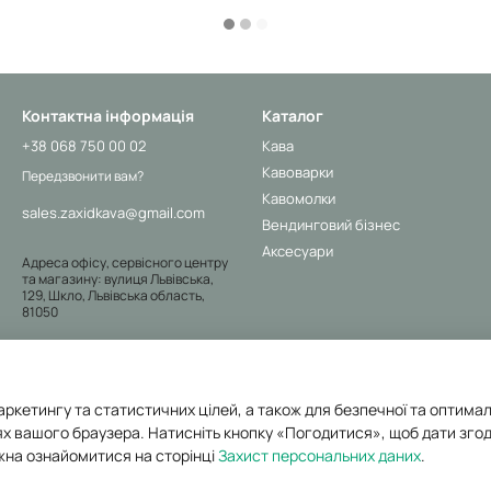
Контактна інформація
Каталог
+38 068 750 00 02
Кава
Кавоварки
Передзвонити вам?
Кавомолки
sales.zaxidkava@gmail.com
Вендинговий бізнес
Аксесуари
Адреса офісу, сервісного центру
та магазину: вулиця Львівська,
129, Шкло, Львівська область,
81050
Адреса магазину: Калуське
шосе, 3, Івано-Франківськ, Івано-
Франківська область, 76000
Мапа проїзду
аркетингу та статистичних цілей, а також для безпечної та оптима
х вашого браузера. Натисніть кнопку «Погодитися», щоб дати згод
жна ознайомитися на сторінці
Захист персональних даних
.