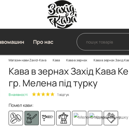
авомашин
Про нас
Магазин кави Zaxid-Kava
Кава
Кава в зернах
Кава в зернах Захід Ка
Кава в зернах Захід Кава K
гр. Мелена під турку
В наявності
1 відгук
Помел кави: