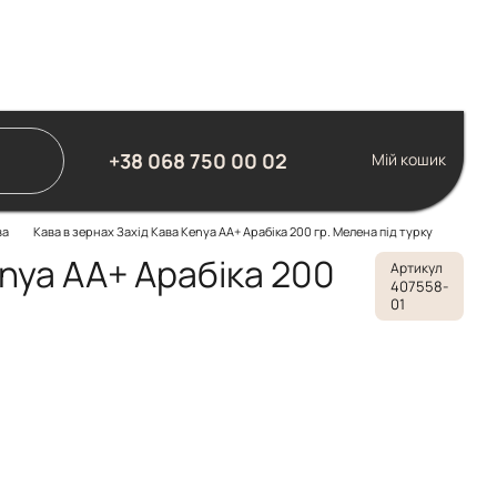
+38 068 750 00 02
Мій кошик
ва
Кава в зернах Захід Кава Kenya АА+ Арабіка 200 гр. Мелена під турку
enya АА+ Арабіка 200
Артикул
407558-
01