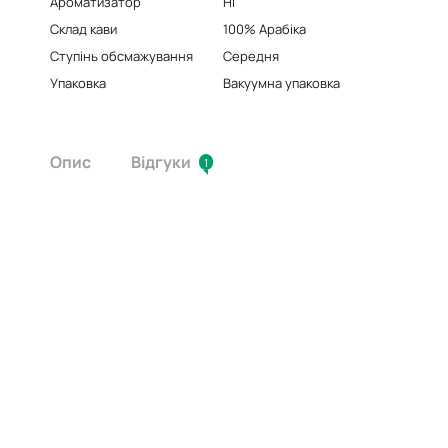
Ароматизатор
Ні
Склад кави
100% Арабіка
Ступінь обсмажування
Cередня
Упаковка
Вакуумна упаковка
Опис
Відгуки
1