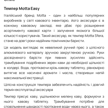
Темпер Motta Easy
Італійський бренд Motta – один з найбільш популярних
виробників у світі кавового інвентарю, його аксесуари є в
кожному кавовому закладі, яке дбає про розширення
асортименту кавової карти і залучення якомога більшої
кількості користувачів. Такий аксесуар, як темпер Motta Sfera,
стане на довгі роки надійним помічником баристи.
Ця модель виглядає як невеликий ручний прес з цілісного
алюмінієвого матеріалу зручною закругленою ручкою. Руки
досвідченого барісти при певних зусиллях здійснять
трамбування подрібнених зерен кави до необхідної щільності
в холдері. Вода, протікаючи крізь кавову таблетку, рівномірно
витягне все насичені аромати і масла, створивши напій
максимальної екстракції.
Цілісна конструкція темпера забезпечить надійність і довгий
термін експлуатації аксесуара
Темпер пресує каву, ущільнюючи мелену каву, формуючи з
нього кавову таблетку. Трамбування потрібне для
сповільнення швидкості протікання води через нього, а також