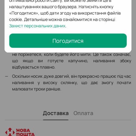
оптимальної роботи сайту. Ви можете змінити це в
інструментом, а й символом якості та професіоналізму
налаштуваннях вашого браузера. Натисніть кнопку
вашої кав'ярні.
«Погодитися», щоб дати згоду на використання файлів
cookie. Детальніше можна ознайомитися на сторінці
Верхня частина пітчера-молочника Europa розташована
Захист персональних даних
.
під кутом, зближуючи стінки. Ця особливість змушує
молоко спінитися рівномірно і забезпечує ідеальну
мікропіну.
Погодитися
Край цього молочника заокруглений, що гарантує, що ви
не поріжетеся, коли будете його мити. Це також означає,
що якщо ви готуєте капучино, наливання збоку
відбувається плавно.
Оскільки носик дуже довгий, він прекрасно працює під час
наливання у високу склянку, що дає змогу почати
малювати трохи раніше.
Доставка
Оплата