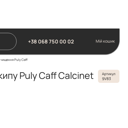
+38 068 750 00 02
Мій кошик
 чищення Puly Caff
пу Puly Caff Calcinet
Артикул
9V83