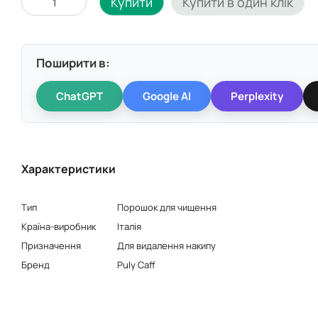
Купити
Купити в один клік
Поширити в:
ChatGPT
Google AI
Perplexity
Характеристики
Тип
Порошок для чищення
Країна-виробник
Італія
Призначення
Для видалення накипу
Бренд
Puly Caff