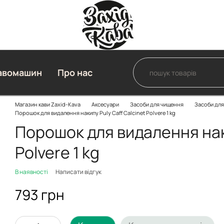
авомашин
Про нас
Магазин кави Zaxid-Kava
Аксесуари
Засоби для чищення
Засоби для
Порошок для видалення накипу Puly Caff Calcinet Polvere 1 kg
Порошок для видалення наки
Polvere 1 kg
В наявності
Написати відгук
793 грн