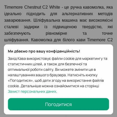
Timemore Chestnut C2 White
- це ручна кавомолка, яка
ідеально підходить для альтернативних методів
заварювання. Шліфувальна машина має високоякісні
сталеві задирки із підвищеною твердістю, які
забезпечують рівномірне та точне
шліфування. Кавомолка для білого кави Timemore C2
має дуже зручне регулювання товщини помелу,
Ми дбаємо про вашу конфіденційність!
завдяки чому ми можемо легко та швидко налаштувати
Захід Кава використовує файли cookie для маркетингу та
помел для різних методів варіння кави.
статистичних цілей, а також для безпечної та
Корпус подрібнювача виготовлений з алюмінію, а
оптимальної роботи сайту. Ви можете змінити це в
ємність для меленої кави - з пластику. Кавомолка
налаштуваннях вашого браузера. Натисніть кнопку
Timemore C2 має дуже стабільну структуру, що
«Погодитися», щоб дати згоду на використання файлів
полегшує подрібнення кави різних типів і
cookie. Детальніше можна ознайомитися на сторінці
Захист персональних даних
.
твердості. Шліфувальна машина С2, на відміну від
версії С1, має стабілізуючий елемент осі, виготовлений
Погодитися
з металу, а не з пластику.