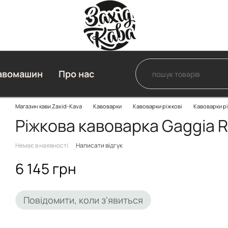
авомашин
Про нас
Магазин кави Zaxid-Kava
Кавоварки
Кавоварки ріжкові
Кавоварки рі
Ріжкова кавоварка Gaggia R
Немає в наявності
Написати відгук
6 145 грн
Повідомити, коли з'явиться