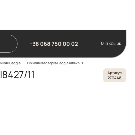
+38 068 750 00 02
Мій кошик
жкові Gaggia
Ріжкова кавоварка Gaggia RI8427/11
I8427/11
Артикул
270448