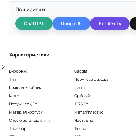
Поширити в:
ChatGPT
Google AI
Perplexity
Характеристики
Виробник
Gaggia
Тип
Побутова ріжкова
Країна-виробник
Італія
Колір
Срібний
Потужність, Вт
1025 Вт
Матеріал корпусу
Метал/пластик
Спосіб встановлення
Настільна
Тиск, бар
15 бар