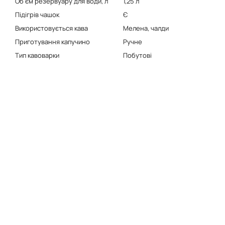
Об'єм резервуару для води, л
1,25 л
Підігрів чашок
Є
Використовується кава
Мелена, чалди
Приготування капучино
Ручне
Тип кавоварки
Побутові